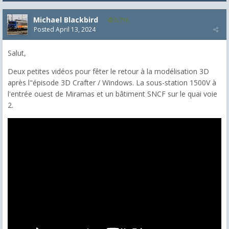
Michael Blackbird
5,718
Posted
April 13, 2024
Salut,
Deux petites vidéos pour fêter le retour à la modélisation 3D
après l"épisode 3D Crafter / Windows. La sous-station 1500V à
l'entrée ouest de Miramas et un bâtiment SNCF sur le quai voie
2.