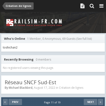
Création de lignes
Who's Online
1 Member, 0 Anonymous, 69 Guests
(See full list)
toshichan2
Recently Browsing
0 members
No registered users viewing this page.
Réseau SNCF Sud-Est
By
Michael Blackbird
,
August 17, 2022
in
Création de lignes
PREV
NEXT
Page 11 of 19