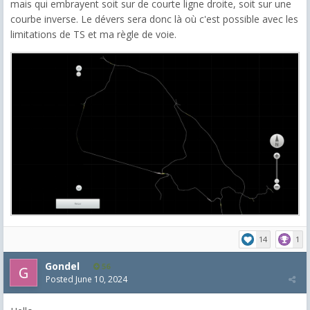
mais qui embrayent soit sur de courte ligne droite, soit sur une
courbe inverse. Le dévers sera donc là où c'est possible avec les
limitations de TS et ma règle de voie.
14
1
Gondel
56
Posted
June 10, 2024