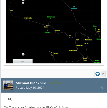
14
Michael Blackbird
5,718
Posted
May 19, 2024
Salut,
De Tarascon (viaduc sur le Rhône) à Arles.