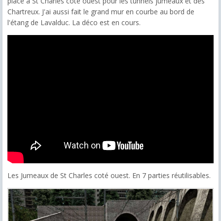
place à St Charles coté ouest pour les tunnels jumeaux et des
Chartreux. J'ai aussi fait le grand mur en courbe au bord de
l'étang de Lavalduc. La déco est en cours.
Les Jumeaux de St Charles coté ouest. En 7 parties réutilisables.