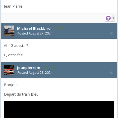
Jean Pierre
1
Michael Blackbird
5,718
Posted
August 27, 2024
Ah, G aussi... ?
F, c'est fait.
jeanpierrem
5,986
Posted
August 28, 2024
Bonjour
Départ du train Bleu