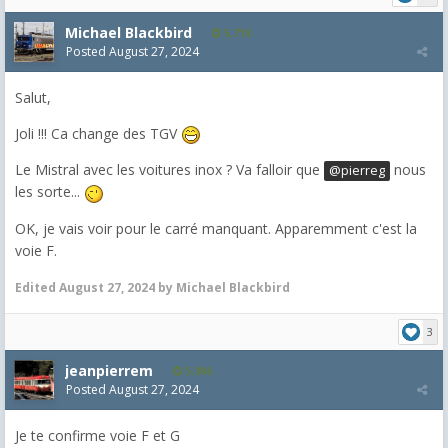
Michael Blackbird
5,718
Posted
August 27, 2024
Salut,
Joli !!! Ca change des TGV
Le Mistral avec les voitures inox ? Va falloir que
nous
@pierreg
les sorte...
OK, je vais voir pour le carré manquant. Apparemment c'est la
voie F.
Edited
August 27, 2024
by Michael Blackbird
3
jeanpierrem
5,986
Posted
August 27, 2024
Je te confirme voie F et G