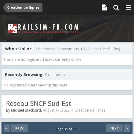
Création de lignes
Who's Online
0 Members, 0 Anonymous, 183 Guests
(See full list)
There are no registered users currently online
Recently Browsing
0 members
No registered users viewing this page.
Réseau SNCF Sud-Est
By
Michael Blackbird
,
August 17, 2022
in
Création de lignes
PREV
NEXT
Page 15 of 19