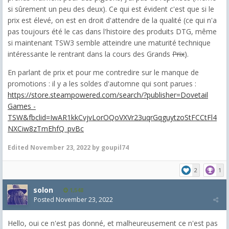
si sûrement un peu des deux). Ce qui est évident c'est que si le
prix est élevé, on est en droit d'attendre de la qualité (ce qui n'a
pas toujours été le cas dans l'histoire des produits DTG, même
si maintenant TSW3 semble atteindre une maturité technique
intéressante le rentrant dans la cours des Grands
Prix
).
En parlant de prix et pour me contredire sur le manque de
promotions : il y a les soldes d'automne qui sont parues :
https://store.steampowered.com/search/?publisher=Dovetail
Games -
TSW&fbclid=IwAR1kkCvjvLorOQoVXVr23uqrGqguytzoStFCCtFl4
NXCiw8zTmEhfQ_pvBc
Edited
November 23, 2022
by goupil74
2
1
solon
1,548
Posted
November 23, 2022
Hello, oui ce n'est pas donné, et malheureusement ce n'est pas