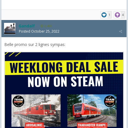
1
4
Gandalf
2,463
Posted
October 25, 2022
Belle promo sur 2 lignes sympas: