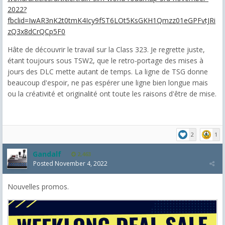
2022?
fbclid=IwAR3nK2t0tmK4Icy9fST6LOt5KsGKH1Qmzz01eGPFvtJRi
zQ3x8dCrQCp5F0
Hâte de découvrir le travail sur la Class 323. Je regrette juste,
étant toujours sous TSW2, que le retro-portage des mises à
jours des DLC mette autant de temps. La ligne de TSG donne
beaucoup d'espoir, ne pas espérer une ligne bien longue mais
ou la créativité et originalité ont toute les raisons d'être de mise.
2
1
Gandalf
2,463
Posted
November 4, 2022
Nouvelles promos.