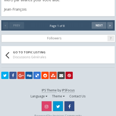
Jean-François
PREV
NEXT
Page 1 of 8
Followers
7
GO TO TOPIC LISTING
Discussions Générales
IPS Theme
by
IPSFocus
Language
Theme
Contact Us
Instagram
Twitter
Facebook
Powered by Invision Community