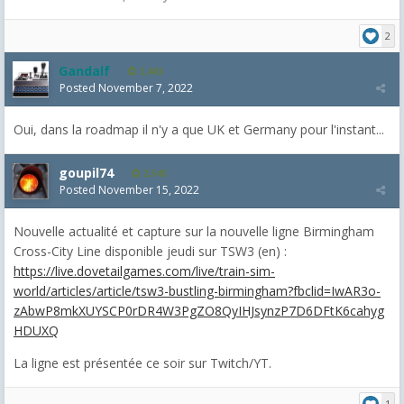
2
Gandalf
2,463
Posted
November 7, 2022
Oui, dans la roadmap il n'y a que UK et Germany pour l'instant...
goupil74
2,545
Posted
November 15, 2022
Nouvelle actualité et capture sur la nouvelle ligne Birmingham
Cross-City Line disponible jeudi sur TSW3 (en) :
https://live.dovetailgames.com/live/train-sim-
world/articles/article/tsw3-bustling-birmingham?fbclid=IwAR3o-
zAbwP8mkXUYSCP0rDR4W3PgZO8QyIHJsynzP7D6DFtK6cahyg
HDUXQ
La ligne est présentée ce soir sur Twitch/YT.
1