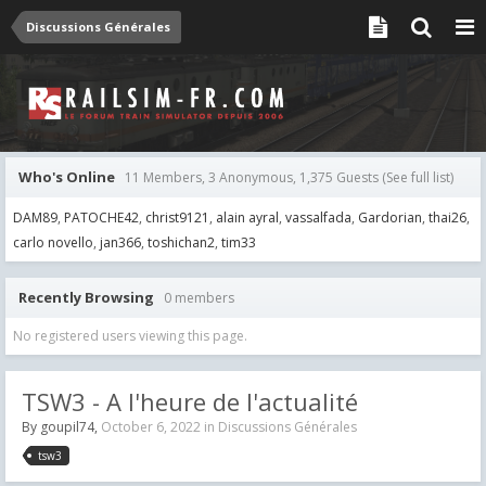
Discussions Générales
Who's Online
11 Members, 3 Anonymous, 1,375 Guests
(See full list)
DAM89
PATOCHE42
christ9121
alain ayral
vassalfada
Gardorian
thai26
carlo novello
jan366
toshichan2
tim33
Recently Browsing
0 members
No registered users viewing this page.
TSW3 - A l'heure de l'actualité
By
goupil74
,
October 6, 2022
in
Discussions Générales
tsw3