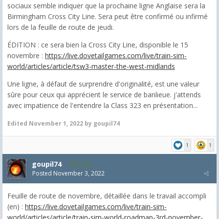
sociaux semble indiquer que la prochaine ligne Anglaise sera la
Birmingham Cross City Line. Sera peut être confirmé ou infirmé
lors de la feuille de route de jeudi.
ÉDITION : ce sera bien la Cross City Line, disponible le 15
novembre :
https://live.dovetailgames.com/live/train-sim-
world/articles/article/tsw3-master-the-west-midlands
Une ligne, à défaut de surprendre d'originalité, est une valeur
sûre pour ceux qui apprécient le service de banlieue. j'attends
avec impatience de l'entendre la Class 323 en présentation...
Edited
November 1, 2022
by goupil74
1
1
goupil74
2,545
Posted
November 3, 2022
Feuille de route de novembre, détaillée dans le travail accompli
(en) :
https://live.dovetailgames.com/live/train-sim-
world/articles/article/train-sim-world-roadmap-3rd-november-