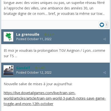
longue avec des voies uniques ou pas, un superbe réseau férré
à l'approche des villes, une ambiance des années 30, un
bruitage digne de ce nom.... bref, je voudrais la même sur tsw...
1
La grenouille
3,271
Posted
October 11, 2022
Et moi je voudrais la prolongation TGV Avignon / Lyon...comme
sur TS ...
Gandalf
2,463
Posted
October 12, 2022
Nouvelle salve de mises à jour aujourd'hui:
https://live.dovetailgames.com/live/train-sim-
world/articles/article/train-sim-world-3-patch-notes-save-game-
toggle-and-more-12th-october