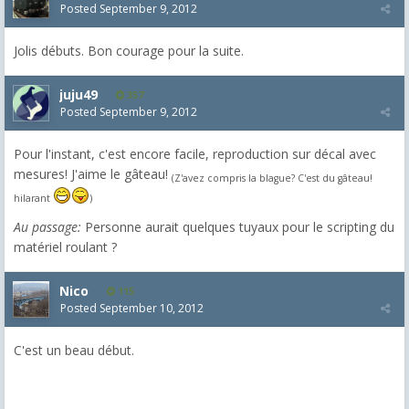
Posted
September 9, 2012
Jolis débuts. Bon courage pour la suite.
juju49
357
Posted
September 9, 2012
Pour l'instant, c'est encore facile, reproduction sur décal avec
mesures! J'aime le gâteau!
(Z'avez compris la blague? C'est du gâteau!
hilarant
)
Au passage:
Personne aurait quelques tuyaux pour le scripting du
matériel roulant ?
Nico
115
Posted
September 10, 2012
C'est un beau début.