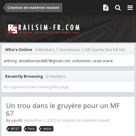
Création de matériel roulant
Who's Online
4 Members, 1 Anonymous, 1,305 Guests
(See full list)
arthcng
denatbernard687@gmail.com
nofunnnnn
cesar.marie
Recently Browsing
0 members
No registered users viewing this page.
Un trou dans le gruyère pour un MF
67
By
juju49
,
September 3, 2012
in
Création de matériel roulant
MF 67
Paris
métro