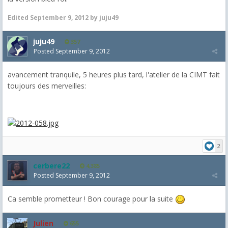
Edited
September 9, 2012
by juju49
juju49
357
Posted
September 9, 2012
avancement tranquile, 5 heures plus tard, l'atelier de la CIMT fait
toujours des merveilles:
2
cerbere22
4,385
Posted
September 9, 2012
Ca semble prometteur ! Bon courage pour la suite
Julien
655