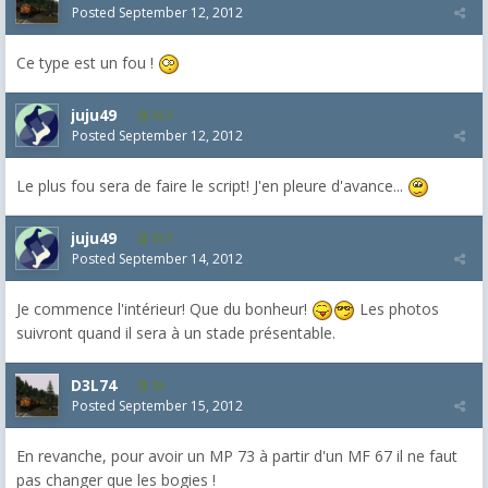
Posted
September 12, 2012
Ce type est un fou !
juju49
357
Posted
September 12, 2012
Le plus fou sera de faire le script! J'en pleure d'avance...
juju49
357
Posted
September 14, 2012
Je commence l'intérieur! Que du bonheur!
Les photos
suivront quand il sera à un stade présentable.
D3L74
35
Posted
September 15, 2012
En revanche, pour avoir un MP 73 à partir d'un MF 67 il ne faut
pas changer que les bogies !