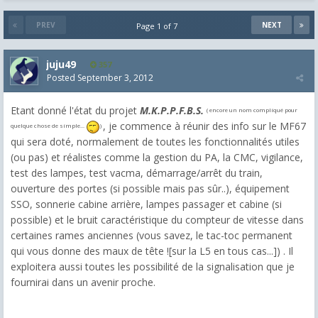
PREV
NEXT
Page 1 of 7
juju49
357
Posted
September 3, 2012
Etant donné l'état du projet
M.K.P.P.F.B.S.
( encore un nom compliqué pour
, je commence à réunir des info sur le MF67
quelque chose de simple...
)
qui sera doté, normalement de toutes les fonctionnalités utiles
(ou pas) et réalistes comme la gestion du PA, la CMC, vigilance,
test des lampes, test vacma, démarrage/arrêt du train,
ouverture des portes (si possible mais pas sûr..), équipement
SSO, sonnerie cabine arrière, lampes passager et cabine (si
possible) et le bruit caractéristique du compteur de vitesse dans
certaines rames anciennes (vous savez, le tac-toc permanent
qui vous donne des maux de tête ![sur la L5 en tous cas...]) . Il
exploitera aussi toutes les possibilité de la signalisation que je
fournirai dans un avenir proche.