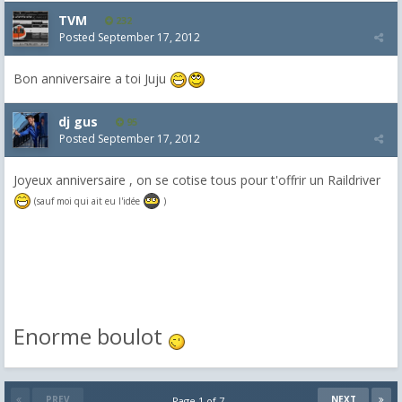
TVM
232
Posted
September 17, 2012
Bon anniversaire a toi Juju
dj gus
95
Posted
September 17, 2012
Joyeux anniversaire , on se cotise tous pour t'offrir un Raildriver
(sauf moi qui ait eu l'idée
)
Enorme boulot
PREV
NEXT
Page 1 of 7