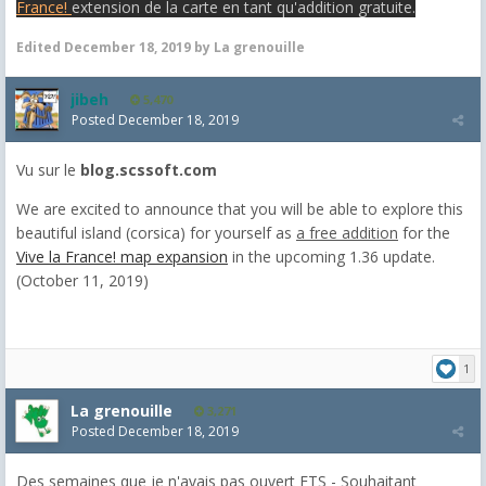
France!
extension de la carte en tant qu'addition gratuite.
Edited
December 18, 2019
by La grenouille
jibeh
5,470
Posted
December 18, 2019
Vu sur le
blog.scssoft.com
We are excited to announce that you will be able to explore this
beautiful island (corsica) for yourself as
a free addition
for the
Vive la France! map expansion
in the upcoming 1.36 update.
(October 11, 2019)
1
La grenouille
3,271
Posted
December 18, 2019
Des semaines que je n'avais pas ouvert ETS - Souhaitant