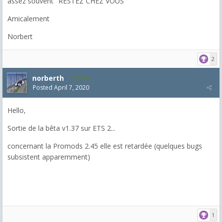
assez souvent "RESTEZ CHEZ VOUS"
Amicalement
Norbert
2
norberth
354
Posted
April 7, 2020
Hello,
Sortie de la bêta v1.37 sur ETS 2...
concernant la Promods 2.45 elle est retardée (quelques bugs
subsistent apparemment)
1