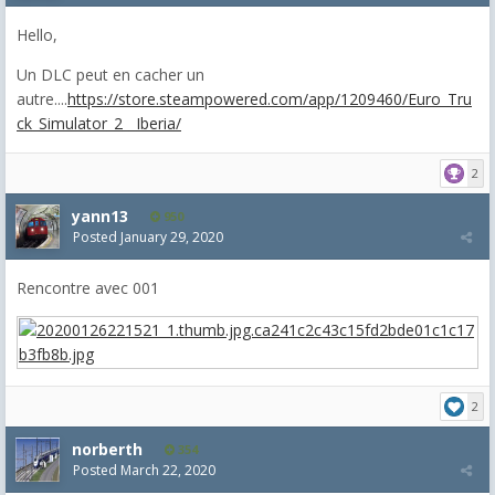
Hello,
Un DLC peut en cacher un
autre....
https://store.steampowered.com/app/1209460/Euro_Tru
ck_Simulator_2__Iberia/
2
yann13
950
Posted
January 29, 2020
Rencontre avec 001
2
norberth
354
Posted
March 22, 2020