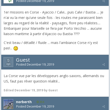
Posted
December 19, 2019
1er missions en Corse - Ajaccio / Calvi... puis Calvi / Bastia .... Je
n'ai vu la mer qu'une seule fois - les routes me paraissent bien
larges au regard de la réalité - paysages, flore peu réalistes....
Embarquer pour Marseille se fera par Porto Vecchio ... aucune
liaison maritime à partir d'Ajaccio ou Bastia ????
C'est beau / détaillé / fluide ... mais l'ambiance Corse n'y est
pas!...
Guest
Posted
December 19, 2019
La Corse vue par les développeurs anglo-saxons, allemands ou
US, faut pas rêver question réalité...
Edited
December 19, 2019
by Guest
norberth
354
Posted
December 19, 2019