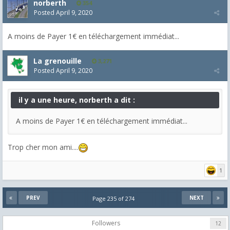
norberth
354
Posted
April 9, 2020
A moins de Payer 1€ en téléchargement immédiat...
La grenouille
3,271
Posted
April 9, 2020
il y a une heure, norberth a dit :
A moins de Payer 1€ en téléchargement immédiat...
Trop cher mon ami....
1
PREV
NEXT
Page 235 of 274
Followers
12