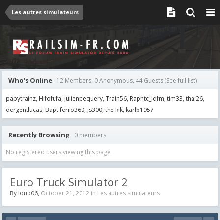
Les autres simulateurs
Who's Online
12 Members, 0 Anonymous, 44 Guests
(See full list)
papytrainz
Hifofufa
julienpequery
Train56
Raphtc_Idfm
tim33
thai26
dergentlucas
Bapt.ferro360
js300
the kik
karlb1957
Recently Browsing
0 members
No registered users viewing this page.
Euro Truck Simulator 2
By
loud06
,
October 21, 2012
in
Les autres simulateurs