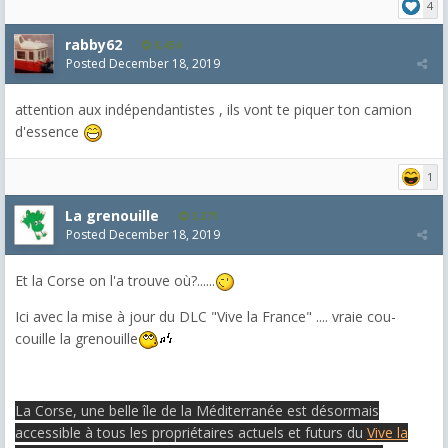
4
rabby62
8,454
Posted
December 18, 2019
attention aux indépendantistes , ils vont te piquer ton camion
d'essence
1
La grenouille
3,271
Posted
December 18, 2019
Et la Corse on l'a trouve où?......
Ici avec la mise à jour du DLC "Vive la France" .... vraie cou-
couille la grenouille
La Corse, une belle île de la Méditerranée est désormais
accessible à tous les propriétaires actuels et futurs du
Vive la