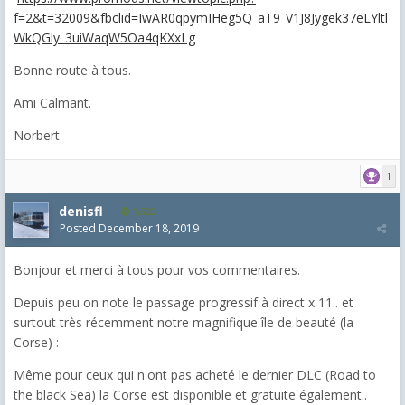
f=2&t=32009&fbclid=IwAR0qpymIHeg5Q_aT9_V1J8Jygek37eLYltl
WkQGly_3uiWaqW5Oa4qKXxLg
Bonne route à tous.
Ami Calmant.
Norbert
1
denisfl
1,522
Posted
December 18, 2019
Bonjour et merci à tous pour vos commentaires.
Depuis peu on note le passage progressif à direct x 11.. et
surtout très récemment notre magnifique île de beauté (la
Corse) :
Même pour ceux qui n'ont pas acheté le dernier DLC (Road to
the black Sea) la Corse est disponible et gratuite également..