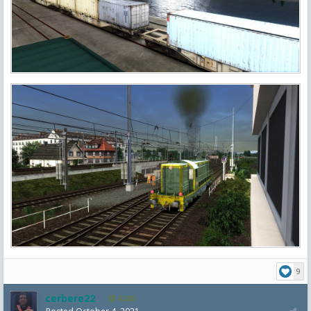
9
cerbere22
4,385