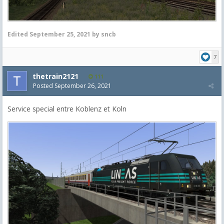
Edited
September 25, 2021
by sncb
7
thetrain2121
111
Posted
September 26, 2021
Service special entre Koblenz et Koln