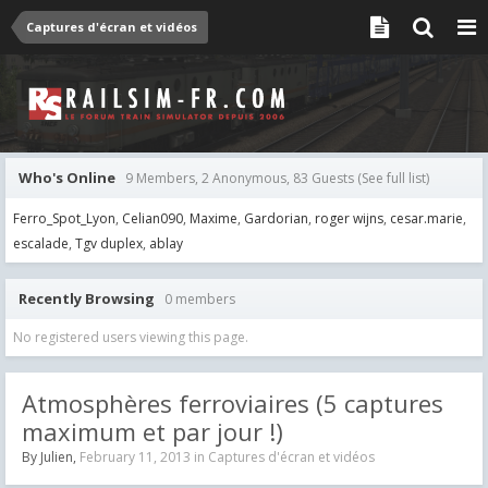
Captures d'écran et vidéos
Who's Online
9 Members, 2 Anonymous, 83 Guests
(See full list)
Ferro_Spot_Lyon
Celian090
Maxime
Gardorian
roger wijns
cesar.marie
escalade
Tgv duplex
ablay
Recently Browsing
0 members
No registered users viewing this page.
Atmosphères ferroviaires (5 captures
maximum et par jour !)
By
Julien
,
February 11, 2013
in
Captures d'écran et vidéos