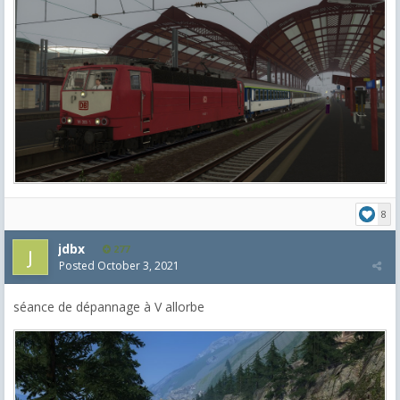
8
jdbx
277
Posted
October 3, 2021
séance de dépannage à V
allorbe