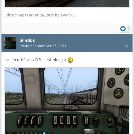
Edited
September 26, 2021
by ever500
9
blindos
480
Posted
September 25, 2021
La sécurité à la DB c'est plus ça
: