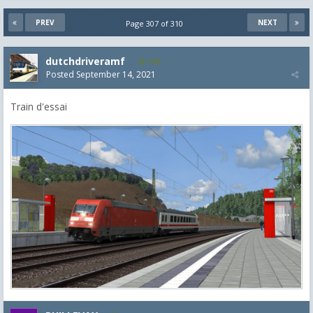
PREV
NEXT
Page 307 of 310
dutchdriveramf
199
Posted
September 14, 2021
Train d'essai