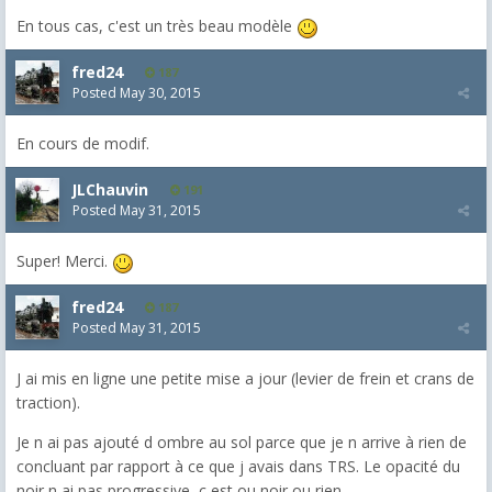
En tous cas, c'est un très beau modèle
fred24
187
Posted
May 30, 2015
En cours de modif.
JLChauvin
191
Posted
May 31, 2015
Super! Merci.
fred24
187
Posted
May 31, 2015
J ai mis en ligne une petite mise a jour (levier de frein et crans de
traction).
Je n ai pas ajouté d ombre au sol parce que je n arrive à rien de
concluant par rapport à ce que j avais dans TRS. Le opacité du
noir n ai pas progressive, c est ou noir ou rien.