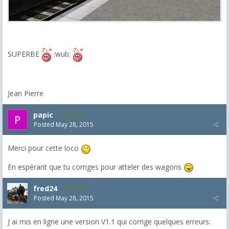
SUPERBE
:wub:
Jean Pierre
papic
1,372
Posted
May 28, 2015
Merci pour cette loco
En espérant que tu corriges pour atteler des wagons
fred24
187
Posted
May 28, 2015
J ai mis en ligne une version V1.1 qui corrige quelques erreurs: