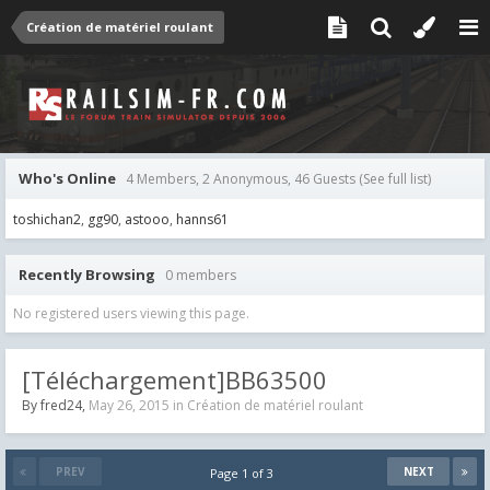
Création de matériel roulant
Who's Online
4 Members, 2 Anonymous, 46 Guests
(See full list)
toshichan2
gg90
astooo
hanns61
Recently Browsing
0 members
No registered users viewing this page.
[Téléchargement]BB63500
By
fred24
,
May 26, 2015
in
Création de matériel roulant
PREV
NEXT
Page 1 of 3