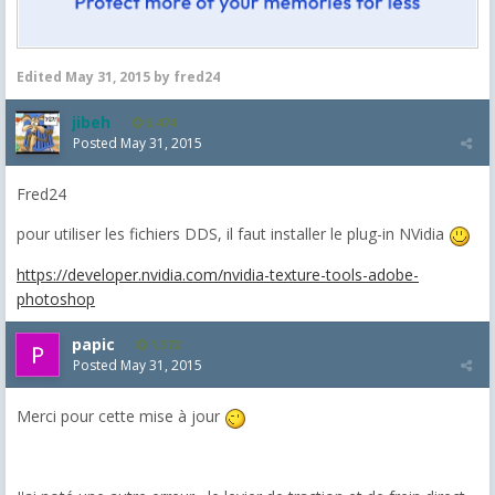
Edited
May 31, 2015
by fred24
jibeh
5,474
Posted
May 31, 2015
Fred24
pour utiliser les fichiers DDS, il faut installer le plug-in NVidia
https://developer.nvidia.com/nvidia-texture-tools-adobe-
photoshop
papic
1,372
Posted
May 31, 2015
Merci pour cette mise à jour