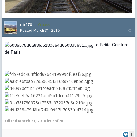
cbf78
4,099
Posted
March 31, 2016
La Petite Ceinture
de Paris
Edited
March 31, 2016
by cbf78
1