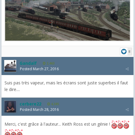
8
Gandalf
2,463
Posted
March 27, 2016
Suis pas très vapeur, mais les écrans sont juste superbes il faut
le dire....
cerbere22
4,385
Posted
March 28, 2016
Merci, c'est grâce à l'auteur... Keith Ross est un génie !