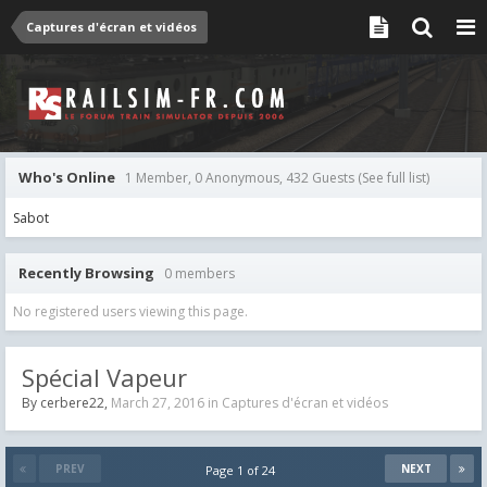
Captures d'écran et vidéos
Who's Online
1 Member, 0 Anonymous, 432 Guests
(See full list)
Sabot
Recently Browsing
0 members
No registered users viewing this page.
Spécial Vapeur
By
cerbere22
,
March 27, 2016
in
Captures d'écran et vidéos
PREV
NEXT
Page 1 of 24