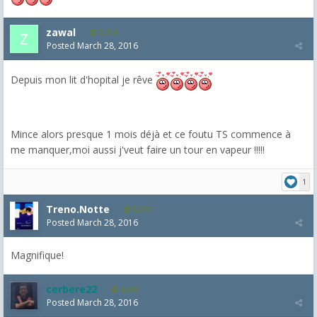
zawal
3,318
Posted
March 28, 2016
Depuis mon lit d'hopital je rêve
Mince alors presque 1 mois déjà et ce foutu TS commence à
me manquer,moi aussi j'veut faire un tour en vapeur !!!!!
1
Treno.Notte
5,543
Posted
March 28, 2016
Magnifique!
cerbere22
4,385
Posted
March 28, 2016