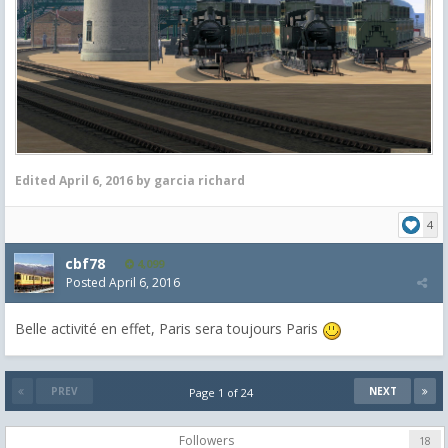
Edited
April 6, 2016
by garcia richard
4
cbf78
4,099
Posted
April 6, 2016
Belle activité en effet, Paris sera toujours Paris
PREV
NEXT
Page 1 of 24
Followers
18