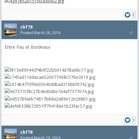
2
cbf78
4,099
Posted
March 29, 2016
Entre Pau et Bordeaux
1
cbf78
4,099
Posted
March 29, 2016