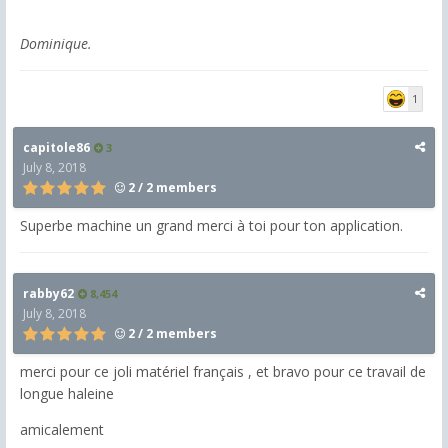
Dominique.
1
capitole86
3
July 8, 2018
2 / 2 members
Superbe machine un grand merci à toi pour ton application.
rabby62
8,454
July 8, 2018
2 / 2 members
merci pour ce joli matériel français , et bravo pour ce travail de
longue haleine
amicalement