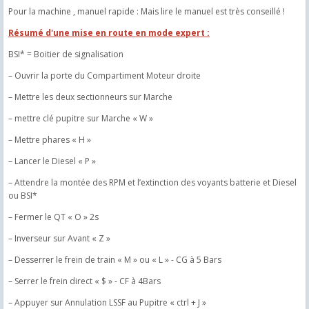
Pour la machine , manuel rapide : Mais lire le manuel est très conseillé !
Résumé d'une mise en route en mode expert :
BSI* = Boitier de signalisation
– Ouvrir la porte du Compartiment Moteur droite
– Mettre les deux sectionneurs sur Marche
– mettre clé pupitre sur Marche « W »
– Mettre phares « H »
– Lancer le Diesel « P »
– Attendre la montée des RPM et l’extinction des voyants batterie et Diesel
ou BSI*
– Fermer le QT « O » 2s
– Inverseur sur Avant « Z »
– Desserrer le frein de train « M » ou « L » - CG à 5 Bars
– Serrer le frein direct « $ » - CF à 4Bars
– Appuyer sur Annulation LSSF au Pupitre « ctrl + J »