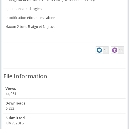
- ajout sons des bogies
- modification étiquettes cabine
- klaxon 2 tons B aigu et N grave
13
10
File Information
Views
44,061
Downloads
6,952
Submitted
July 7, 2018