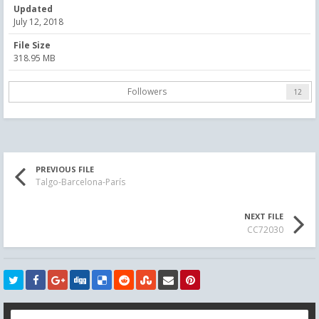
Updated
July 12, 2018
File Size
318.95 MB
Followers
12
PREVIOUS FILE
Talgo-Barcelona-París
NEXT FILE
CC72030