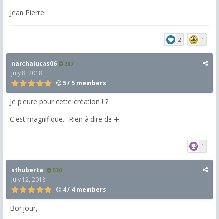
Jean Pierre
2
1
narchalucas06
287
July 8, 2018
5 / 5 members
Je pleure pour cette création ! ?
C'est magnifique... Rien à dire de ➕.
1
sthubertal
530
July 12, 2018
4 / 4 members
Bonjour,