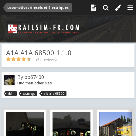
Locomotives diesels et électriques
A1A A1A 68500 1.1.0
(34 reviews)
By
bb67400
Find their other files
dshr
sacm ago
a1a a1a 68500