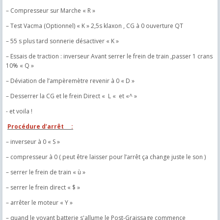
– Compresseur sur Marche « R »
– Test Vacma (Optionnel) « K » 2,5s klaxon , CG à 0 ouverture QT
– 55 s plus tard sonnerie désactiver « K »
– Essais de traction : inverseur Avant serrer le frein de train ,passer 1 crans
10% « Q »
– Déviation de l’ampèremètre revenir à 0 « D »
– Desserrer la CG et le frein Direct « L « et «^ »
- et voila !
Procédure d’arrêt :
– inverseur à 0 « S »
– compresseur à 0 ( peut être laisser pour l’arrêt ça change juste le son )
– serrer le frein de train « ù »
– serrer le frein direct « $ »
– arrêter le moteur « Y »
– quand le voyant batterie s'allume le Post-Graissage commence