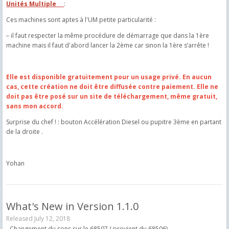
Unités Multiple
:
Ces machines sont aptes à l'UM petite particularité :
– il faut respecter la même procédure de démarrage que dans la 1ère
machine mais il faut d'abord lancer la 2ème car sinon la 1ère s’arrête !
Elle est disponible gratuitement pour un usage privé. En aucun
cas, cette création ne doit être diffusée contre paiement. Elle ne
doit pas être posé sur un site de téléchargement, même gratuit,
sans mon accord.
Surprise du chef ! : bouton Accélération Diesel ou pupitre 3ème en partant
de la droite .
Yohan
What's New in Version
1.1.0
Released
July 12, 2018
- Changement du sons sur le 68507 ( provient du 68506)