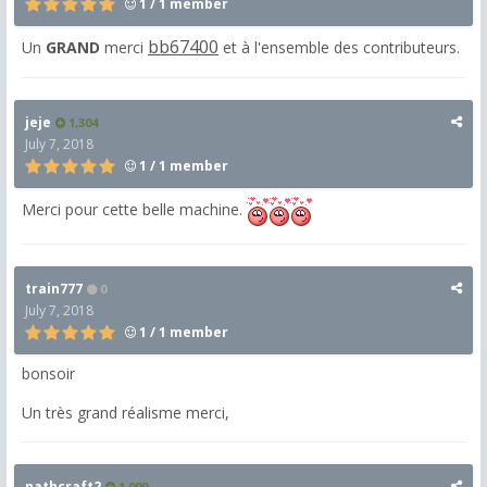
1 / 1 member
bb67400
Un
GRAND
merci
et à l'ensemble des contributeurs.
jeje
1,304
July 7, 2018
1 / 1 member
Merci pour cette belle machine.
train777
0
July 7, 2018
1 / 1 member
bonsoir
Un très grand réalisme merci,
nathcraft2
1,099