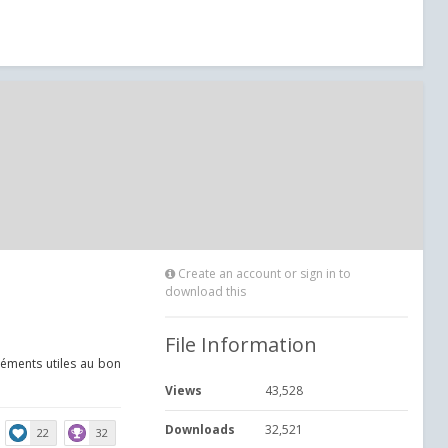
Create an account or sign in to
download this
File Information
éléments utiles au bon
Views
43,528
Downloads
32,521
22
32