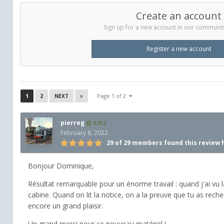
Create an account
Sign up for a new account in our community.
Register a new account
1
2
Page 1 of 2
NEXT
pierreg
4,012
February 8, 2022
29 of 29 members found this review 
Bonjour Dominique,
Résultat remarquable pour un énorme travail : quand j'ai vu la
cabine. Quand on lit la notice, on a la preuve que tu as rech
encore un grand plaisir.
Un grand merci pour ce nouveau matériel !