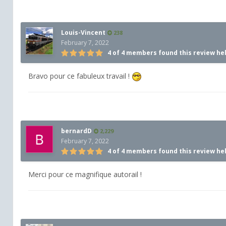
Louis-Vincent
238
February 7, 2022
4 of 4 members found this review he
Bravo pour ce fabuleux travail !
bernardD
2,229
February 7, 2022
4 of 4 members found this review he
Merci pour ce magnifique autorail !