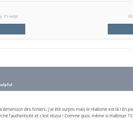
 It's easy!
Alr
helpful
 dimension des fichiers, j'ai été surpris mais le réalisme est là ! En p
erché l'authenticité et c'est réussi ! Comme quoi, même si maîtriser TS