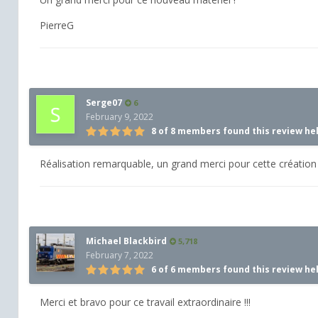
PierreG
Serge07
6
February 9, 2022
8 of 8 members found this review he
Réalisation remarquable, un grand merci pour cette création
Michael Blackbird
5,718
February 7, 2022
6 of 6 members found this review he
Merci et bravo pour ce travail extraordinaire !!!