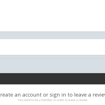
reate an account or sign in to leave a revi
You need to be a member in order to leave a review