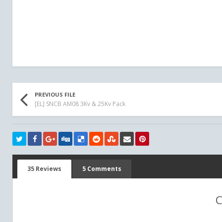
PREVIOUS FILE
[EL] SNCB AM08 3Kv & 25Kv Pack
35 Reviews
5 Comments
C