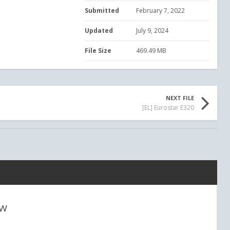
Submitted
February 7, 2022
Updated
July 9, 2024
File Size
469.49 MB
NEXT FILE
[EL] Eurostar E320
ew