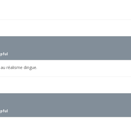
lpful
 au réalisme dingue.
lpful