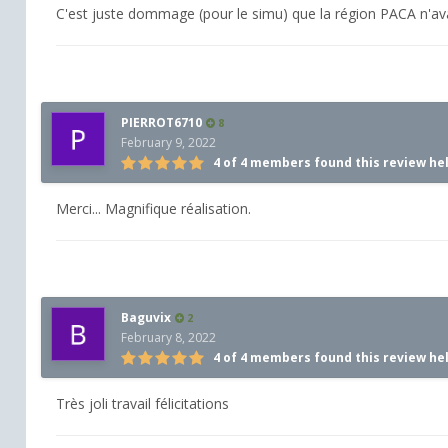
C'est juste dommage (pour le simu) que la région PACA n'ava
PIERROT6710
8
February 9, 2022
4 of 4 members found this review he
Merci... Magnifique réalisation.
Baguvix
2
February 8, 2022
4 of 4 members found this review he
Très joli travail félicitations