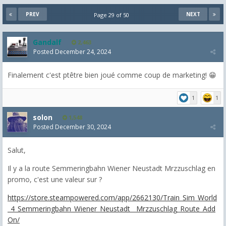
PREV
NEXT
Page 29 of 50
Gandalf
2,463
Posted
December 24, 2024
Finalement c'est ptêtre bien joué comme coup de marketing! 😁
1
1
solon
1,548
Posted
December 30, 2024
Salut,
Il y a la route Semmeringbahn Wiener Neustadt Mrzzuschlag en
promo, c'est une valeur sur ?
https://store.steampowered.com/app/2662130/Train_Sim_World
_4_Semmeringbahn_Wiener_Neustadt__Mrzzuschlag_Route_Add
On/