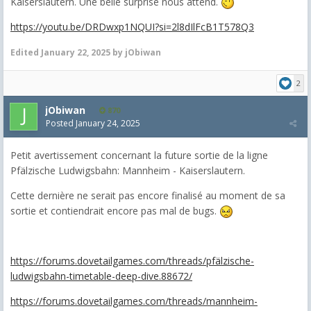
Kaiserslautern. Une belle surprise nous attend.
https://youtu.be/DRDwxp1NQUI?si=2l8dIlFcB1T578Q3
Edited
January 22, 2025
by jObiwan
2
jObiwan
870
Posted
January 24, 2025
Petit avertissement concernant la future sortie de la ligne
Pfälzische Ludwigsbahn: Mannheim - Kaiserslautern.
Cette dernière ne serait pas encore finalisé au moment de sa
sortie et contiendrait encore pas mal de bugs.
https://forums.dovetailgames.com/threads/pfälzische-
ludwigsbahn-timetable-deep-dive.88672/
https://forums.dovetailgames.com/threads/mannheim-