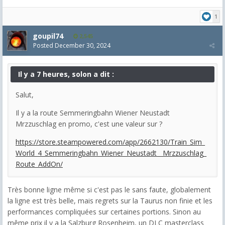
1
goupil74
2,545
Posted
December 30, 2024
Il y a 7 heures, solon a dit :
Salut,
Il y a la route Semmeringbahn Wiener Neustadt
Mrzzuschlag en promo, c'est une valeur sur ?
https://store.steampowered.com/app/2662130/Train_Sim_
World_4_Semmeringbahn_Wiener_Neustadt__Mrzzuschlag_
Route_AddOn/
Très bonne ligne même si c'est pas le sans faute, globalement
la ligne est très belle, mais regrets sur la Taurus non finie et les
performances compliquées sur certaines portions. Sinon au
même prix il y a la Salzburg Rosenheim, un DLC masterclass