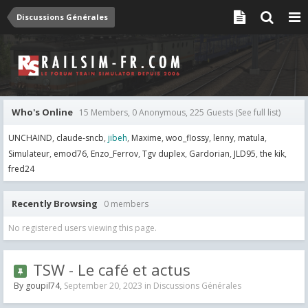
Discussions Générales
Who's Online
15 Members, 0 Anonymous, 225 Guests
(See full list)
UNCHAIND
claude-sncb
jibeh
Maxime
woo_flossy
lenny
matula
Simulateur
emod76
Enzo_Ferrov
Tgv duplex
Gardorian
JLD95
the kik
fred24
Recently Browsing
0 members
No registered users viewing this page.
TSW - Le café et actus
By
goupil74
,
September 20, 2023
in
Discussions Générales