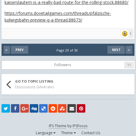
kaiserslautern-is-a-really-bad-route-for-the-rolling-stock.88680/
https://forums.dovetailgames.com/threads/pfälzische-
ludwigsbahn-preview-q-a-thread.88673/
1
PREV
NEXT
Page 29 of 50
Followers
11
GO TO TOPIC LISTING
Discussions Générales
IPS Theme
by
IPSFocus
Language
Theme
Contact Us