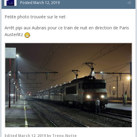
Posted
March 12, 2019
Petite photo trouvée sur le net:
Arrêt pipi aux Aubrais pour ce train de nuit en direction de Paris
Austerlitz
.
Edited
March 12, 2019
by Treno.Notte