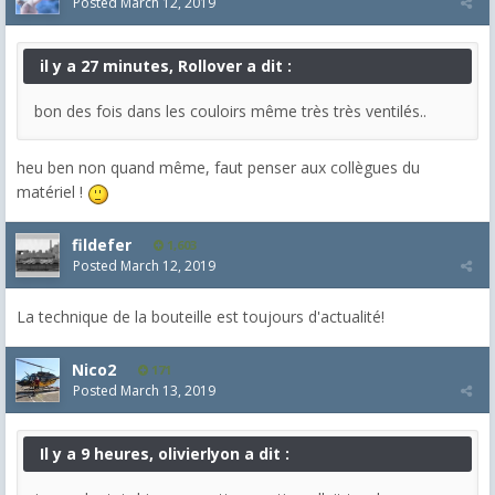
Posted
March 12, 2019
il y a 27 minutes, Rollover a dit :
bon des fois dans les couloirs même très très ventilés..
heu ben non quand même, faut penser aux collègues du
matériel !
fildefer
1,603
Posted
March 12, 2019
La technique de la bouteille est toujours d'actualité!
Nico2
171
Posted
March 13, 2019
Il y a 9 heures, olivierlyon a dit :