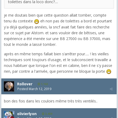
toilettes dans la loco donc?....
je me doutais bien que cette question allait tomber, compte
tenu du contexte
eh non pas de toilettes a bord et pourtant
y'a déjà quelques années, la sncf avait fait faire des recherche
sur ce sujet par Alstom. et sans vouloir dire de bêtises, une
expérience a été menée sur une BB 27000 ou BB 37000, mais
tout le monde a laissé tomber.
après en même temps fallait bien s’arrêter pour..... ! les vieilles
techniques sont toujours d'usage, et le subconscient travaille a
nous habituer que lorsque l'on est en cabine, ben il ne s'y passe
rien, par contre a l'arrivée, que personne ne bloque la porte
Rollover
1,163
Posted
March 12, 2019
bon des fois dans les couloirs même très très ventilés..
olivierlyon
3,489