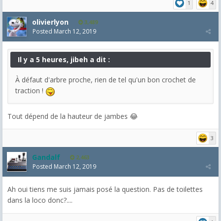
1
4
olivierlyon
3,489
Posted
March 12, 2019
Il y a 5 heures, jibeh a dit :
À
défaut d'arbre proche, rien de tel qu'un bon crochet de
traction !
Tout dépend de la hauteur de jambes 😂
3
Gandalf
2,463
Posted
March 12, 2019
Ah oui tiens me suis jamais posé la question. Pas de toilettes
dans la loco donc?....