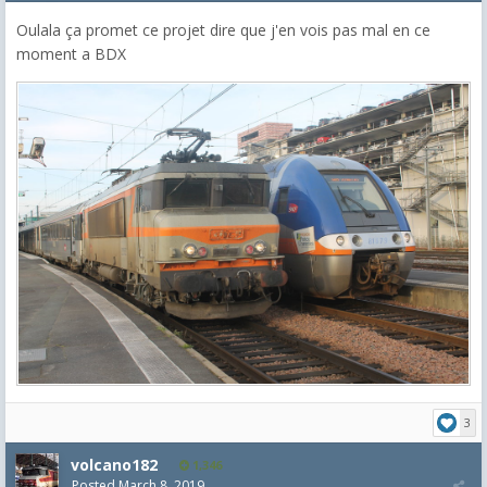
Oulala ça promet ce projet dire que j'en vois pas mal en ce
moment a BDX
3
volcano182
1,346
Posted
March 8, 2019