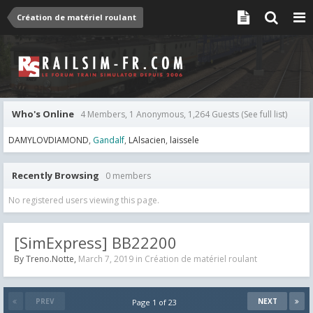
Création de matériel roulant
Who's Online
4 Members, 1 Anonymous, 1,264 Guests
(See full list)
DAMYLOVDIAMOND
Gandalf
LAlsacien
laissele
Recently Browsing
0 members
No registered users viewing this page.
[SimExpress] BB22200
By
Treno.Notte
,
March 7, 2019
in
Création de matériel roulant
PREV
NEXT
Page 1 of 23