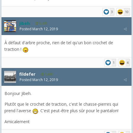
3
10
jibeh
5,475
Posted
March 12, 2019
À
défaut d'arbre proche, rien de tel qu'un bon crochet de
traction !
1
4
fildefer
1,603
Posted
March 12, 2019
Bonjour Jibeh.
Plutôt que le crochet de traction, c'est le chasse-pierres qui
prend l'averse
. C'est peut-être plus sûr pour le pantalon!
Amicalement