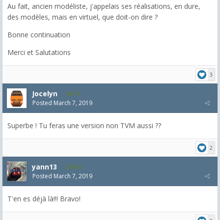
Au fait, ancien modéliste, j'appelais ses réalisations, en dure,
des modèles, mais en virtuel, que doit-on dire ?
Bonne continuation
Merci et Salutations
3
Jocelyn
73
Posted
March 7, 2019
Superbe ! Tu feras une version non TVM aussi ??
2
yann13
950
Posted
March 7, 2019
T'en es déjà là!!! Bravo!