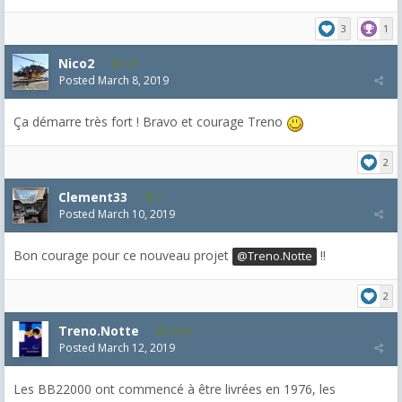
3
1
Nico2
171
Posted
March 8, 2019
Ça démarre très fort ! Bravo et courage Treno
2
Clement33
7
Posted
March 10, 2019
Bon courage pour ce nouveau projet
!!
@Treno.Notte
2
Treno.Notte
5,543
Posted
March 12, 2019
Les BB22000 ont commencé à être livrées en 1976, les