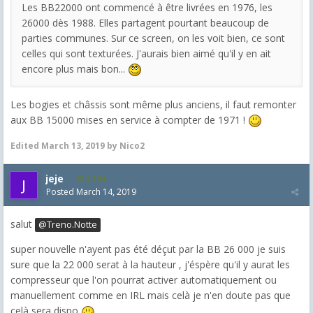
Les BB22000 ont commencé à être livrées en 1976, les
26000 dès 1988. Elles partagent pourtant beaucoup de
parties communes. Sur ce screen, on les voit bien, ce sont
celles qui sont texturées. J'aurais bien aimé qu'il y en ait
encore plus mais bon...
Les bogies et châssis sont même plus anciens, il faut remonter
aux BB 15000 mises en service à compter de 1971 !
Edited
March 13, 2019
by Nico2
jeje
1,304
Posted
March 14, 2019
salut
@Treno.Notte
super nouvelle n'ayent pas été déçut par la BB 26 000 je suis
sure que la 22 000 serat à la hauteur , j'éspère qu'il y aurat les
compresseur que l'on pourrat activer automatiquement ou
manuellement comme en IRL mais celà je n'en doute pas que
celà sera dispo