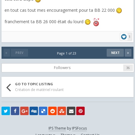
en tout cas tout mes encouragement pour ta BB 22 000
franchement ta BB 26 000 était du lourd
1
PREV
NEXT
Page 1 of 23
Followers
36
GO TO TOPIC LISTING
Création de matériel roulant
IPS Theme
by
IPSFocus