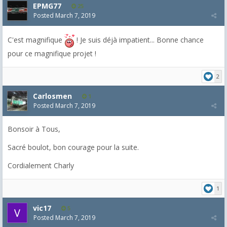
EPMG77
25
Posted
March 7, 2019
C'est magnifique
! Je suis déjà impatient... Bonne chance
pour ce magnifique projet !
2
Carlosmen
1
Posted
March 7, 2019
Bonsoir à Tous,
Sacré boulot, bon courage pour la suite.
Cordialement Charly
1
vic17
5
Posted
March 7, 2019