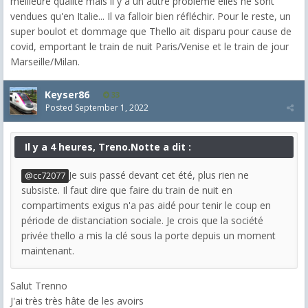
meilleure qualité mais il y a un autre problème elles ne sont
vendues qu'en Italie... Il va falloir bien réfléchir. Pour le reste, un
super boulot et dommage que Thello ait disparu pour cause de
covid, emportant le train de nuit Paris/Venise et le train de jour
Marseille/Milan.
Keyser86
33
Posted
September 1, 2022
Il y a 4 heures, Treno.Notte a dit :
Je suis passé devant cet été, plus rien ne
@cc72077
subsiste. Il faut dire que faire du train de nuit en
compartiments exigus n'a pas aidé pour tenir le coup en
période de distanciation sociale. Je crois que la société
privée thello a mis la clé sous la porte depuis un moment
maintenant.
Salut Trenno
J'ai très très hâte de les avoirs