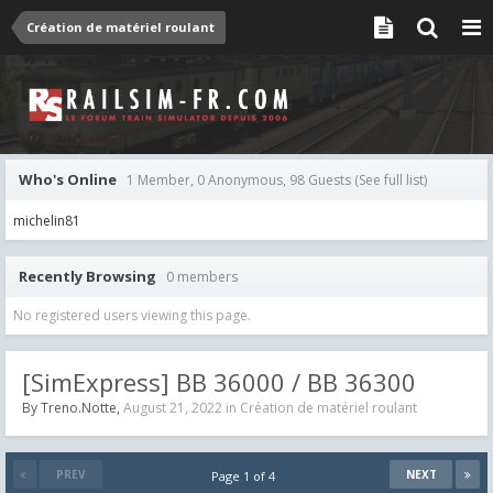
Création de matériel roulant
Who's Online
1 Member, 0 Anonymous, 98 Guests
(See full list)
michelin81
Recently Browsing
0 members
No registered users viewing this page.
[SimExpress] BB 36000 / BB 36300
By
Treno.Notte
,
August 21, 2022
in
Création de matériel roulant
PREV
NEXT
Page 1 of 4