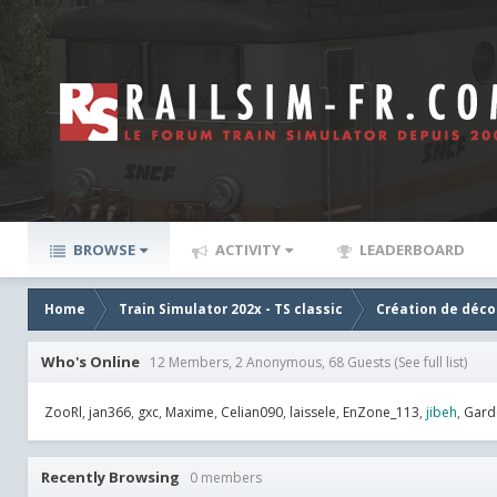
BROWSE
ACTIVITY
LEADERBOARD
Home
Train Simulator 202x - TS classic
Création de décor
Who's Online
12 Members, 2 Anonymous, 68 Guests
(See full list)
ZooRl
jan366
gxc
Maxime
Celian090
laissele
EnZone_113
jibeh
Gard
Recently Browsing
0 members