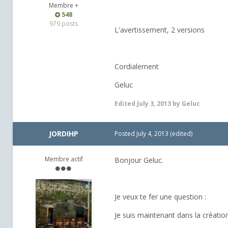
Membre +
548
979 posts
L'avertissement, 2 versions
Cordialement
Geluc
Edited
July 3, 2013
by Geluc
JORDIHP
Posted
July 4, 2013
(edited)
Membre actif
Bonjour Geluc.
Je veux te fer une question :
Je suis maintenant dans la créatio