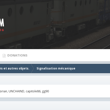
DONATIONS
s et autres objets.
Signalisation mécanique
orian
UNCHAIND
capitole86
gg90