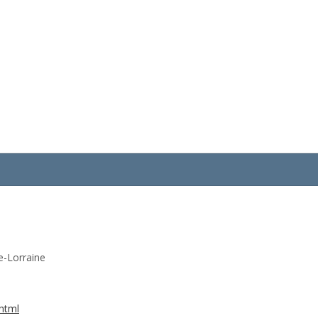
e-Lorraine
.html