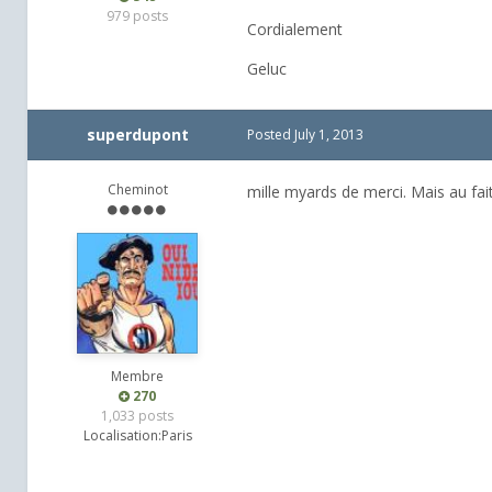
979 posts
Cordialement
Geluc
superdupont
Posted
July 1, 2013
Cheminot
mille myards de merci. Mais au fait
Membre
270
1,033 posts
Localisation:
Paris