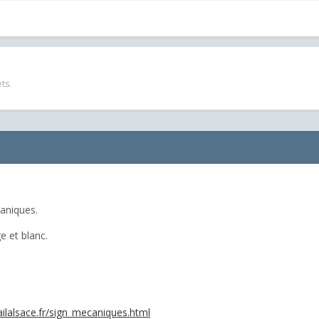
ts.
caniques.
e et blanc.
ailalsace.fr/sign_mecaniques.html