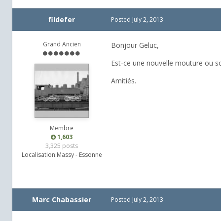
fildefer
Posted
July 2, 2013
Grand Ancien
Bonjour Geluc,
Est-ce une nouvelle mouture ou so
Amitiés.
Membre
1,603
3,325 posts
Localisation:
Massy - Essonne
Marc Chabassier
Posted
July 2, 2013