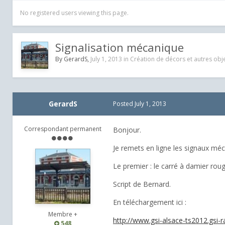
No registered users viewing this page.
Signalisation mécanique
By
GerardS
,
July 1, 2013
in
Création de décors et autres obje
GerardS
Posted
July 1, 2013
Correspondant permanent
Bonjour.
Je remets en ligne les signaux mé
Le premier : le carré à damier roug
Script de Bernard.
En téléchargement ici :
Membre +
http://www.gsi-alsace-ts2012.gsi-r
548