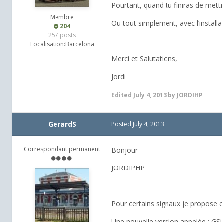
Pourtant, quand tu finiras de mett
Membre
Ou tout simplement, avec l’installa
204
257 posts
Localisation:
Barcelona
Merci et Salutations,
Jordi
Edited
July 4, 2013
by JORDIHP
GerardS
Posted
July 4, 2013
Correspondant permanent
Bonjour
JORDIPHP
Pour certains signaux je propose 
Une nouvelle version appelée : G