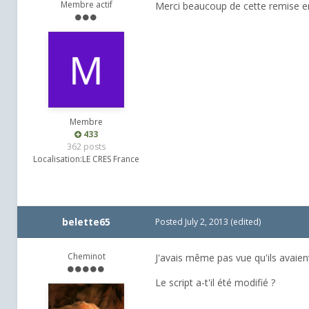
Membre actif
Merci beaucoup de cette remise en li
Membre
433
362 posts
Localisation:
LE CRES France
belette65
Posted
July 2, 2013
(edited)
Cheminot
J'avais même pas vue qu'ils avaien
Le script a-t'il été modifié ?