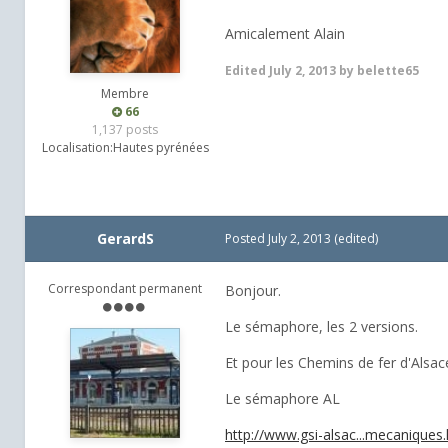
Amicalement Alain
Edited
July 2, 2013
by belette65
Membre
66
1,137 posts
Localisation:
Hautes pyrénées
GerardS
Posted
July 2, 2013
(edited)
Correspondant permanent
Bonjour.
Le sémaphore, les 2 versions.
Et pour les Chemins de fer d'Alsac
Le sémaphore AL
http://www.gsi-alsac...mecaniques