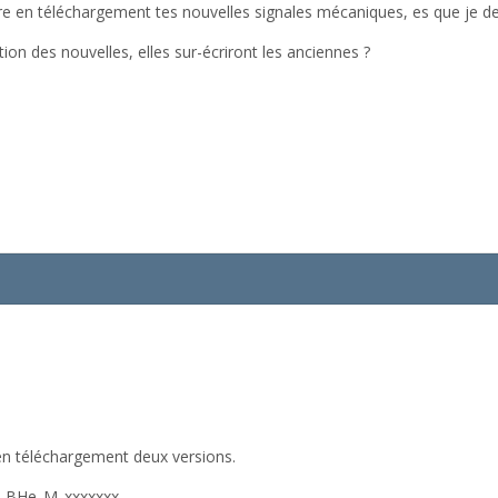
re en téléchargement tes nouvelles signales mécaniques, es que je dev
tion des nouvelles, elles sur-écriront les anciennes ?
en téléchargement deux versions.
Si_BHe_M_xxxxxxx