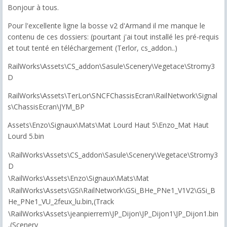
Bonjour à tous.
Pour l'excellente ligne la bosse v2 d'Armand il me manque le
contenu de ces dossiers: (pourtant j'ai tout installé les pré-requis
et tout tenté en téléchargement (Terlor, cs_addon..)
RailWorks\Assets\CS_addon\Sasule\Scenery\Vegetace\Stromy3
D
RailWorks\Assets\TerLor\SNCFChassisEcran\RailNetwork\Signal
s\ChassisEcran\JYM_BP
Assets\Enzo\Signaux\Mats\Mat Lourd Haut 5\Enzo_Mat Haut
Lourd 5.bin
\RailWorks\Assets\CS_addon\Sasule\Scenery\Vegetace\Stromy3
D
\RailWorks\Assets\Enzo\Signaux\Mats\Mat
\RailWorks\Assets\GSi\RailNetwork\GSi_BHe_PNe1_V1V2\GSi_B
He_PNe1_VU_2feux_lu.bin,(Track
\RailWorks\Assets\jeanpierrem\JP_Dijon\JP_Dijon1\JP_Dijon1.bin
,(Scenery