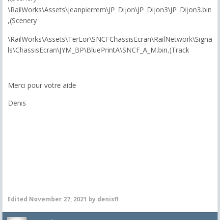
\RailWorks\Assets\jeanpierrem\JP_Dijon\JP_Dijon3\JP_Dijon3.bin
,(Scenery
\RailWorks\Assets\TerLor\SNCFChassisEcran\RailNetwork\Signa
ls\ChassisEcran\JYM_BP\BluePrintA\SNCF_A_M.bin,(Track
Merci pour votre aide
Denis
Edited
November 27, 2021
by denisfl