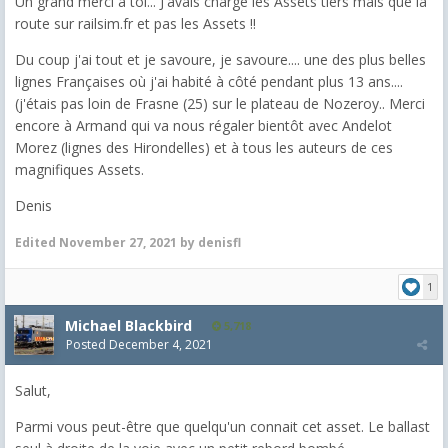
Un grand merci à toi... J'avais chargé les Assets tiers mais que la
route sur railsim.fr et pas les Assets !!
Du coup j'ai tout et je savoure, je savoure.... une des plus belles
lignes Françaises où j'ai habité à côté pendant plus 13 ans....
(j'étais pas loin de Frasne (25) sur le plateau de Nozeroy.. Merci
encore à Armand qui va nous régaler bientôt avec Andelot
Morez (lignes des Hirondelles) et à tous les auteurs de ces
magnifiques Assets.
Denis
Edited
November 27, 2021
by denisfl
1
Michael Blackbird
5,718
Posted
December 4, 2021
Salut,
Parmi vous peut-être que quelqu'un connait cet asset. Le ballast