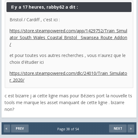
Il y a 17 heures, rabby62 a dit :
Bristol / Cardiff , c'est ici :
https://store.steampowered.com/app/1429752/Train_Simul
ator_South_Wales_Coastal_Bristol__Swansea_Route_Addon
/
et pour toutes vos autres recherches , vous n'aurez que le
choix d'étudier ici
https://store.steampowered.com/dlc/24010/Train_Simulato
r_2020/
c est bizarre j ai cette ligne mais pour Béziers port la nouvelle ts
tools me marque les asset manquant de cette ligne . bizarre
non?
PREV
NEXT
Page 38 of 54