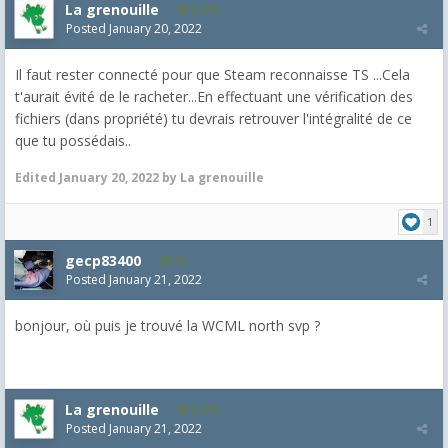
La grenouille
3,271
Posted
January 20, 2022
Il faut rester connecté pour que Steam reconnaisse TS ...Cela
t'aurait évité de le racheter...En effectuant une vérification des
fichiers (dans propriété) tu devrais retrouver l'intégralité de ce
que tu possédais..
Edited
January 20, 2022
by La grenouille
1
gecp83400
58
Posted
January 21, 2022
bonjour, où puis je trouvé la WCML north svp ?
La grenouille
3,271
Posted
January 21, 2022