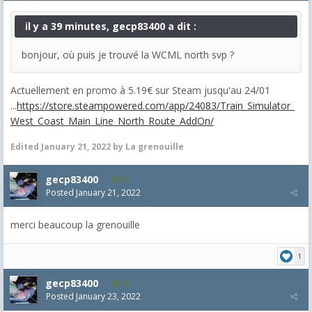
il y a 39 minutes, gecp83400 a dit :
bonjour, où puis je trouvé la WCML north svp ?
Actuellement en promo à 5.19€ sur Steam jusqu'au 24/01
...
https://store.steampowered.com/app/24083/Train_Simulator_
West_Coast_Main_Line_North_Route_AddOn/
Edited
January 21, 2022
by La grenouille
gecp83400
58
Posted
January 21, 2022
merci beaucoup la grenouille
1
gecp83400
58
Posted
January 23, 2022