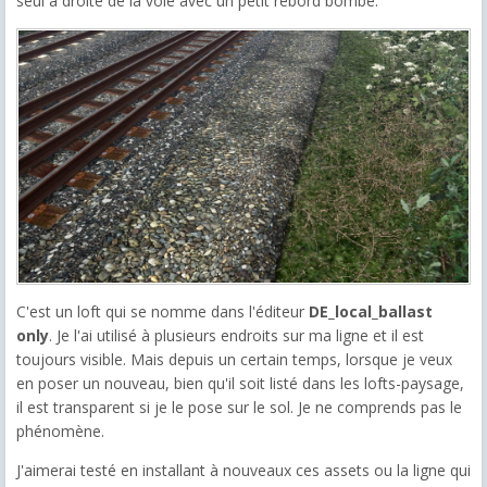
seul à droite de la voie avec un petit rebord bombé.
C'est un loft qui se nomme dans l'éditeur
DE_local_ballast
only
. Je l'ai utilisé à plusieurs endroits sur ma ligne et il est
toujours visible. Mais depuis un certain temps, lorsque je veux
en poser un nouveau, bien qu'il soit listé dans les lofts-paysage,
il est transparent si je le pose sur le sol. Je ne comprends pas le
phénomène.
J'aimerai testé en installant à nouveaux ces assets ou la ligne qui