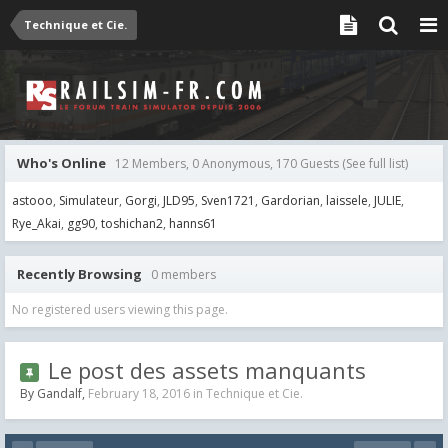
Technique et Cie.
Who's Online
12 Members, 0 Anonymous, 170 Guests
(See full list)
astooo
Simulateur
Gorgi
JLD95
Sven1721
Gardorian
laissele
JULIE
Rye_Akai
gg90
toshichan2
hanns61
Recently Browsing
0 members
No registered users viewing this page.
Le post des assets manquants
By
Gandalf
,
February 18, 2016
in
Technique et Cie.