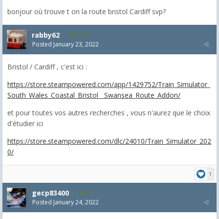
bonjour où trouve t on la route bristol Cardiff svp?
rabby62
8,454
Posted
January 23, 2022
Bristol / Cardiff , c'est ici :
https://store.steampowered.com/app/1429752/Train_Simulator_
South_Wales_Coastal_Bristol__Swansea_Route_Addon/
et pour toutes vos autres recherches , vous n'aurez que le choix
d'étudier ici
https://store.steampowered.com/dlc/24010/Train_Simulator_202
0/
1
gecp83400
58
Posted
January 24, 2022