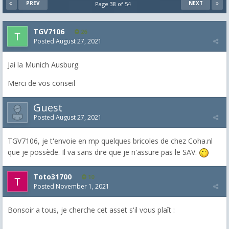
PREV
NEXT
Page 38 of 54
TGV7106
26
Posted
August 27, 2021
Jai la Munich Ausburg.
Merci de vos conseil
Guest
Posted
August 27, 2021
TGV7106, je t'envoie en mp quelques bricoles de chez Coha.nl
que je possède. Il va sans dire que je n'assure pas le SAV.
Toto31700
10
Posted
November 1, 2021
Bonsoir a tous, je cherche cet asset s'il vous plaît :