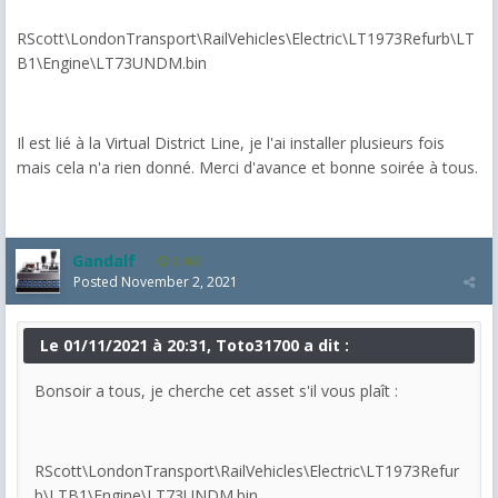
RScott\LondonTransport\RailVehicles\Electric\LT1973Refurb\LT
B1\Engine\LT73UNDM.bin
Il est lié à la Virtual District Line, je l'ai installer plusieurs fois
mais cela n'a rien donné. Merci d'avance et bonne soirée à tous.
Gandalf
2,463
Posted
November 2, 2021
Le 01/11/2021 à 20:31, Toto31700 a dit :
Bonsoir a tous, je cherche cet asset s'il vous plaît :
RScott\LondonTransport\RailVehicles\Electric\LT1973Refur
b\LTB1\Engine\LT73UNDM.bin