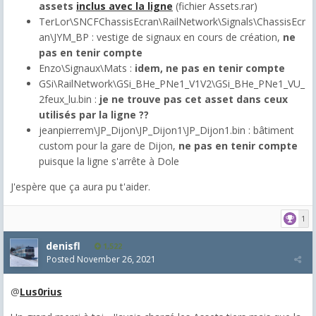
assets
inclus avec la ligne
(fichier Assets.rar)
TerLor\SNCFChassisEcran\RailNetwork\Signals\ChassisEcr
an\JYM_BP : vestige de signaux en cours de création,
ne
pas en tenir compte
Enzo\Signaux\Mats :
idem, ne pas en tenir compte
GSi\RailNetwork\GSi_BHe_PNe1_V1V2\GSi_BHe_PNe1_VU_
2feux_lu.bin :
je ne trouve pas cet asset dans ceux
utilisés par la ligne ??
jeanpierrem\JP_Dijon\JP_Dijon1\JP_Dijon1.bin : bâtiment
custom pour la gare de Dijon,
ne pas en tenir compte
puisque la ligne s'arrête à Dole
J'espère que ça aura pu t'aider.
1
denisfl
1,522
Posted
November 26, 2021
@
Lus0rius