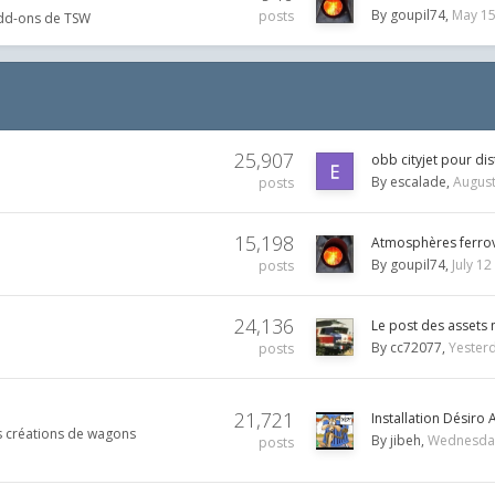
By
goupil74
May 1
posts
s add-ons de TSW
25,907
obb cityjet pour dis
By
escalade
August
posts
15,198
Atmosphères ferrov
By
goupil74
July 12
posts
24,136
Le post des asset
By
cc72077
Yesterd
posts
21,721
Installation Désiro
s créations de wagons
By
jibeh
Wednesday
posts