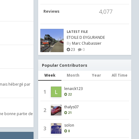
4,077
Reviews
LATEST FILE
ETOILE D EYGURANDE
By
Marc Chabassier
23
0
Popular Contributors
Week
Month
Year
All Time
ormais hébergé par
lenaick123
1
22
thalys07
2
21
Une bonne partie de
solon
3
8