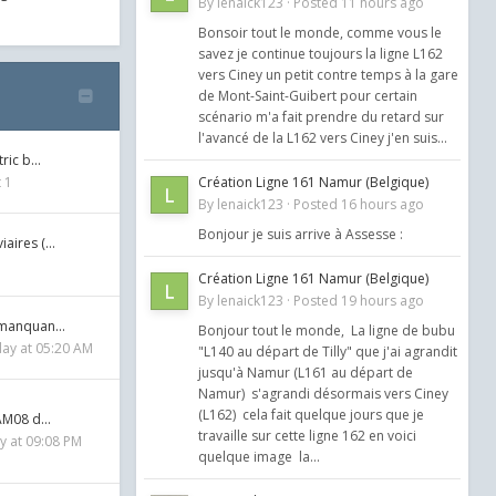
By
lenaick123
·
Posted
11 hours ago
5
Bonsoir tout le monde, comme vous le
savez je continue toujours la ligne L162
vers Ciney un petit contre temps à la gare
de Mont-Saint-Guibert pour certain
scénario m'a fait prendre du retard sur
l'avancé de la L162 vers Ciney j'en suis...
tric b…
 1
Création Ligne 161 Namur (Belgique)
By
lenaick123
·
Posted
16 hours ago
Bonjour je suis arrive à Assesse :
iaires (…
Création Ligne 161 Namur (Belgique)
By
lenaick123
·
Posted
19 hours ago
s manquan…
Bonjour tout le monde, La ligne de bubu
ay at 05:20 AM
"L140 au départ de Tilly" que j'ai agrandit
jusqu'à Namur (L161 au départ de
Namur) s'agrandi désormais vers Ciney
(L162) cela fait quelque jours que je
 AM08 d…
travaille sur cette ligne 162 en voici
 at 09:08 PM
quelque image la...