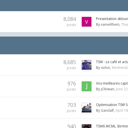
8,084
Presentation skloui
By
vanvelthem
Thu
posts
8,685
TSW - Le café et act
By
solon
Wednesda
posts
976
Vos meilleures cap
By
jObiwan
June 22
posts
703
Optimisation TSW 5
By
Gandalf
April 18
posts
940
TSW6 WCML: Birmin