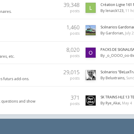
39,348
Création Ligne 161
By
lenaick123
11 h
posts
naires.
1,460
Scénarios Gardoria
By
Gardorian
July 
posts
8,020
PACKS DE SIGNALI
By
_o_OOOO_oo-Be
posts
res, etc.
29,015
Scénarios "BeLuxTr
By
Beluxtrains
Sund
posts
res futurs add-ons.
371
SK TRAINS HLE 13 T
sk questions and show
By
Rye_Akai
May 4
posts