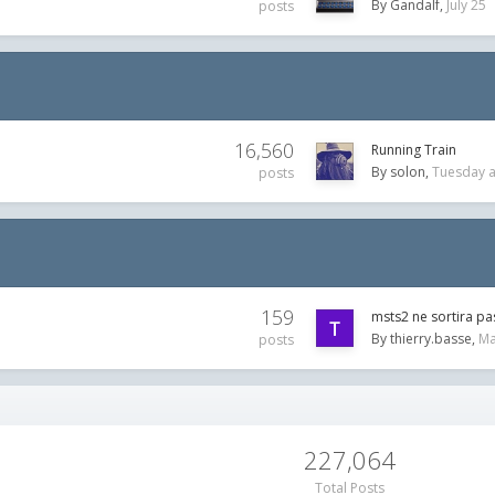
By
Gandalf
July 25
posts
16,560
Running Train
By
solon
Tuesday a
posts
159
msts2 ne sortira pa
By
thierry.basse
Ma
posts
227,064
Total Posts