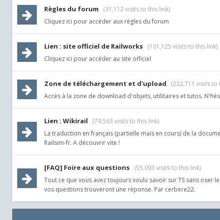
Règles du forum
(31,112 visits to this link)
Cliquez ici pour accéder aux règles du forum
Lien : site officiel de Railworks
(101,125 visits to this link)
Cliquez ici pour accéder au site officiel
Zone de téléchargement et d'upload
(232,711 visits to t
Accès à la zone de download d'objets, utilitaires et tutos. N'hé
Lien : Wikirail
(79,563 visits to this link)
La traduction en français (partielle mais en cours) de la docu
Railsim-fr. A découvrir vite !
[FAQ] Foire aux questions
(55,093 visits to this link)
Tout ce que vous avez toujours voulu savoir sur TS sans oser 
vos questions trouveront une réponse. Par cerbere22.