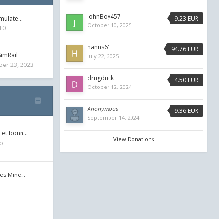
JohnBoy457
9.23 EUR
imulate…
October 10, 2025
10
hanns61
94.76 EUR
SimRail
July 22, 2025
er 23, 2023
drugduck
4.50 EUR
October 12, 2024
Anonymous
9.36 EUR
September 14, 2024
s et bonn…
View Donations
go
les Mine…
1