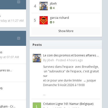
jibeh
4
4
s
garcia richard
5
rsday at 11:27 AM
3
Show More
Posts
us
Le coin des promos et bonnes affaires bis (hors simulateurs !)
y at 07:07 AM
By
jibeh
·
Posted
4 hours ago
Survivez dans l’espace avec Breathedge,
tures so…
un "subnautica" de l’espace, c'est gratuit
sur
et ce pour une durée limitée → jusque
Dimanche 9 Août 2026 à 19:00
/6
...
Création Ligne 161 Namur (Belgique)
gham - Cr…