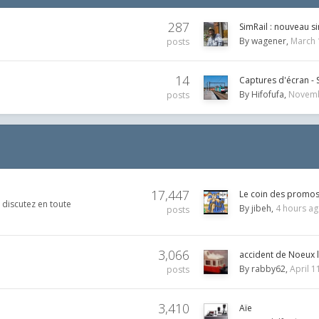
287
SimRail : nouveau s
By
wagener
March 
posts
14
Captures d'écran - 
By
Hifofufa
Novemb
posts
17,447
Le coin des promo
 discutez en toute
By
jibeh
4 hours a
posts
3,066
accident de Noeux 
By
rabby62
April 1
posts
3,410
Aïe