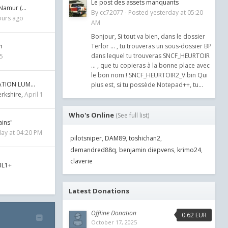
Le post des assets manquants
 Namur (…
By
cc72077
·
Posted
yesterday at 05:20
ours ago
AM
Bonjour, Si tout va bien, dans le dossier
n
Terlor ... , tu trouveras un sous-dossier BP
dans lequel tu trouveras SNCF_HEURTOIR
25
... , que tu copieras à la bonne place avec
le bon nom ! SNCF_HEURTOIR2_V.bin Qui
SATION LUM…
plus est, si tu possède Notepad++, tu...
rkshire
April 1
Who's Online
(See full list)
ains"
ay at 04:20 PM
pilotsniper
DAM89
toshichan2
demandred88q
benjamin diepvens
krimo24
claverie
BL1+
Latest Donations
Offline Donation
0.62 EUR
October 17, 2025