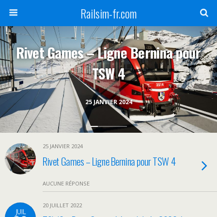
Railsim-fr.com
Rivet Games – Ligne Bernina pour
TSW 4
25 JANVIER 2024
25 JANVIER 2024
Rivet Games – Ligne Bernina pour TSW 4
AUCUNE RÉPONSE
20 JUILLET 2022
JUIL