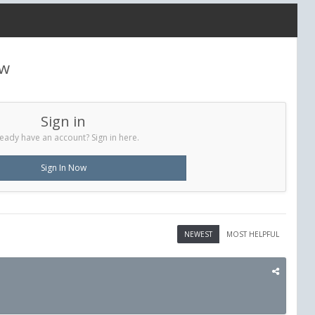
ew
Sign in
eady have an account? Sign in here.
Sign In Now
NEWEST
MOST HELPFUL