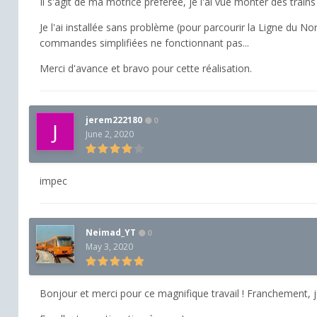
Il s'agit de ma motrice préférée, je l'ai vue monter des train
Je l'ai installée sans problème (pour parcourir la Ligne du Nor
commandes simplifiées ne fonctionnant pas...
Merci d'avance et bravo pour cette réalisation.
jerem222180
0
June 2, 2020
impec
Neimad_YT
0
May 3, 2020
Bonjour et merci pour ce magnifique travail ! Franchement, j