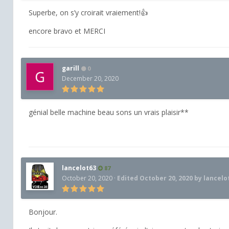
Superbe, on s’y croirait vraiement!👍
encore bravo et MERCI
garill
0
December 20, 2020
génial belle machine beau sons un vrais plaisir**
lancelot63
87
October 20, 2020
·
Edited
October 20, 2020
by lancelo
Bonjour.