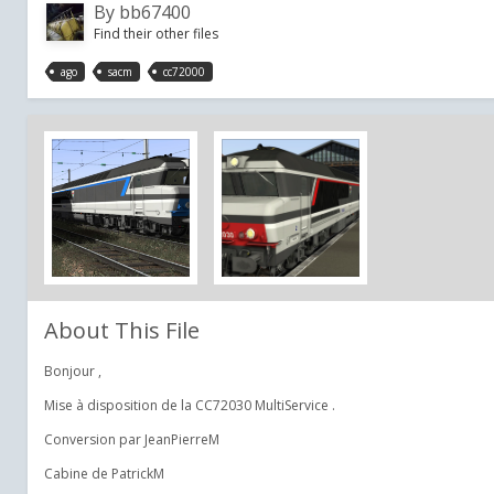
By
bb67400
Find their other files
ago
sacm
cc72000
About This File
Bonjour ,
Mise à disposition de la CC72030 MultiService .
Conversion par JeanPierreM
Cabine de PatrickM