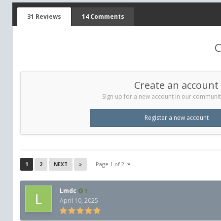
31 Reviews
14 Comments
C
Create an account
Sign up for a new account in our community.
Register a new account
1
2
Page 1 of 2
NEXT
Lmdc
1
April 10, 2025