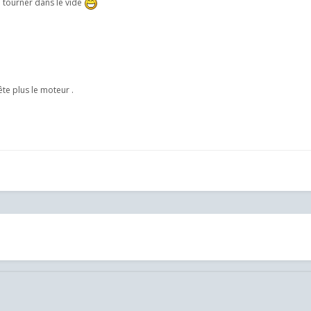
a tourner dans le vide
ête plus le moteur .