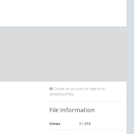
Create an account or sign in to
download this
File Information
Views
51,958