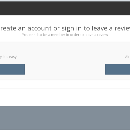
reate an account or sign in to leave a revi
You need to be a member in order to leave a review
 It's easy!
Alr