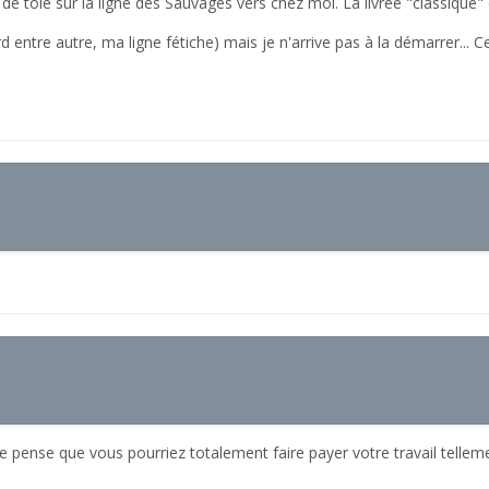
s de tôle sur la ligne des Sauvages vers chez moi. La livrée "classique
d entre autre, ma ligne fétiche) mais je n'arrive pas à la démarrer... C
e pense que vous pourriez totalement faire payer votre travail tellem