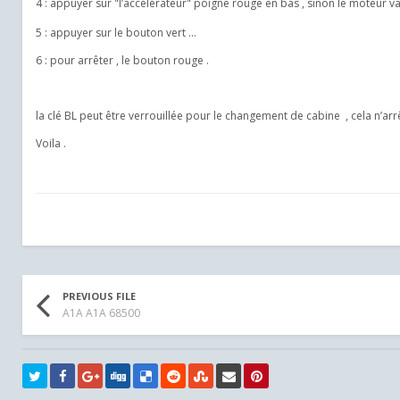
4 : appuyer sur "l’accélérateur" poigne rouge en bas , sinon le moteur v
5 : appuyer sur le bouton vert ...
6 : pour arrêter , le bouton rouge .
la clé BL peut être verrouillée pour le changement de cabine , cela n’arr
Voila .
PREVIOUS FILE
A1A A1A 68500