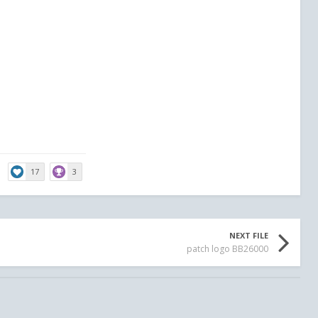
17
3
NEXT FILE
patch logo BB26000