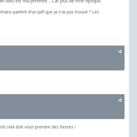
" en bleu est ma préférée.... Car plus de mon époque.
ertains parlent d'un pdf que je n'ai pas trouvé ? Les
ent cela doit vous prendre des heures !