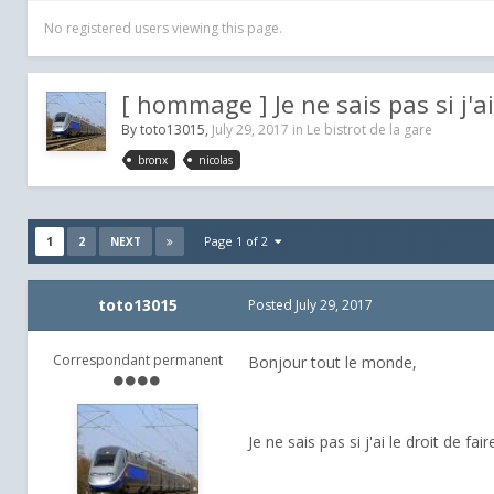
No registered users viewing this page.
[ hommage ] Je ne sais pas si j'ai
By
toto13015
,
July 29, 2017
in
Le bistrot de la gare
bronx
nicolas
1
2
Page 1 of 2
NEXT
toto13015
Posted
July 29, 2017
Correspondant permanent
Bonjour tout le monde,
Je ne sais pas si j'ai le droit de f