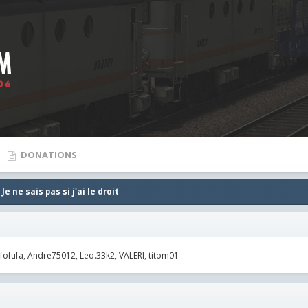
DONATIONS
e ne sais pas si j'ai le droit
fofufa
Andre75012
Leo.33k2
VALERI
titom01