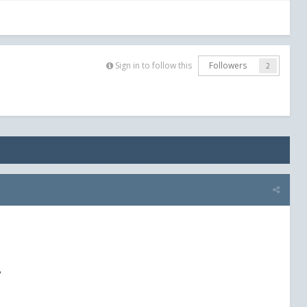
Sign in to follow this
Followers
2
"