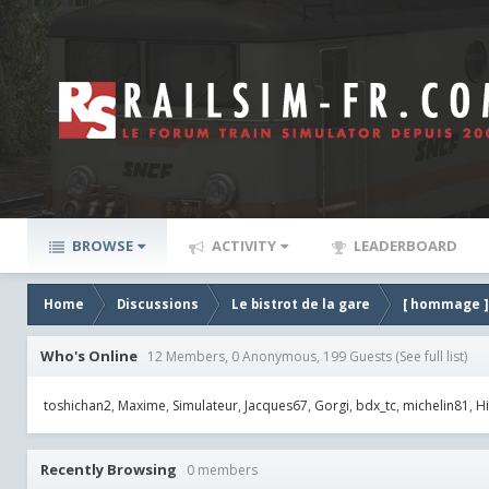
BROWSE
ACTIVITY
LEADERBOARD
Home
Discussions
Le bistrot de la gare
[ hommage ] J
Who's Online
12 Members, 0 Anonymous, 199 Guests
(See full list)
toshichan2
Maxime
Simulateur
Jacques67
Gorgi
bdx_tc
michelin81
Hi
Recently Browsing
0 members