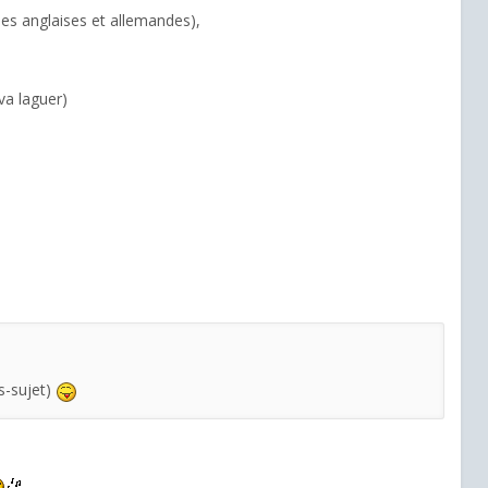
nes anglaises et allemandes),
va laguer)
rs-sujet)