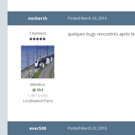
norberth
Posted
March 23, 2016
Cheminot
quelques bugs rencontrés après le
Membre
354
1,461 posts
Localisation:
Paris
ever500
Posted
March 23, 2016