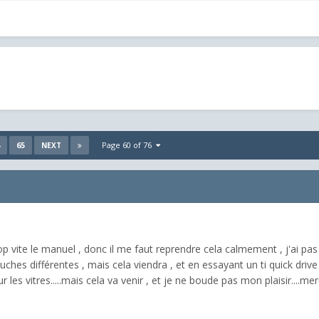
65
Page 60 of 76
NEXT
rop vite le manuel , donc il me faut reprendre cela calmement , j'ai pa
ouches différentes , mais cela viendra , et en essayant un ti quick driv
r les vitres.....mais cela va venir , et je ne boude pas mon plaisir....mer