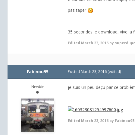
pas taper
35 secondes le download, vive la 
Edited
March 23, 2016
by superdup
Fabinou95
Posted
March 23, 2016
(edited)
Newbie
je suis un peu deçu par ce problème
Edited
March 23, 2016
by Fabinou95