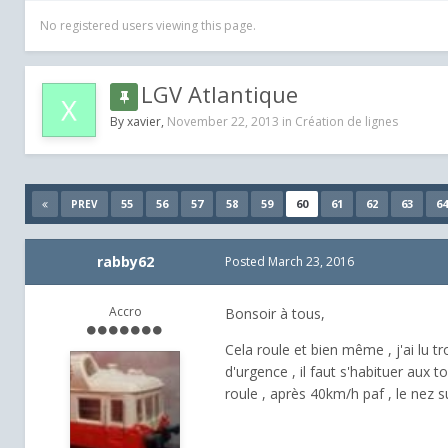
No registered users viewing this page.
LGV Atlantique
By
xavier
,
November 22, 2013
in
Création de lignes
55
56
57
58
59
60
61
62
63
64
PREV
rabby62
Posted
March 23, 2016
Accro
Bonsoir à tous,
Cela roule et bien même , j'ai lu t
d'urgence , il faut s'habituer aux t
roule , après 40km/h paf , le nez su