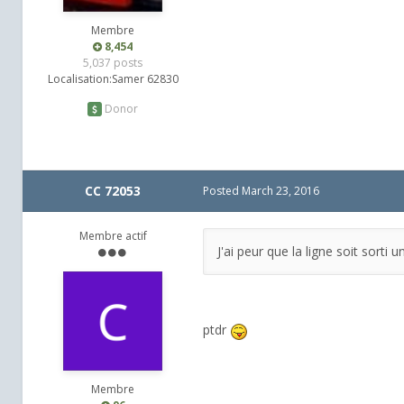
Membre
8,454
5,037 posts
Localisation:
Samer 62830
Donor
CC 72053
Posted
March 23, 2016
Membre actif
J'ai peur que la ligne soit sorti u
ptdr
Membre