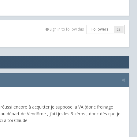
Sign in to follow this
Followers
28
s réussi encore à acquitter je suppose la VA (donc freinage
e au départ de Vendôme , j'ai tjrs les 3 zéros , donc dés que je
ci à toi Claude