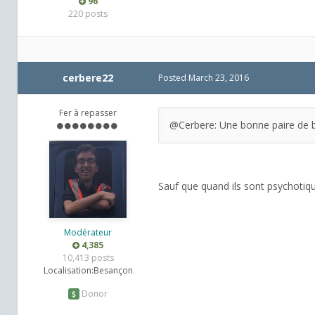
96
220 posts
cerbere22
Posted
March 23, 2016
Fer à repasser
@Cerbere: Une bonne paire de b
Sauf que quand ils sont psychotique
Modérateur
4,385
10,413 posts
Localisation:
Besançon
Donor