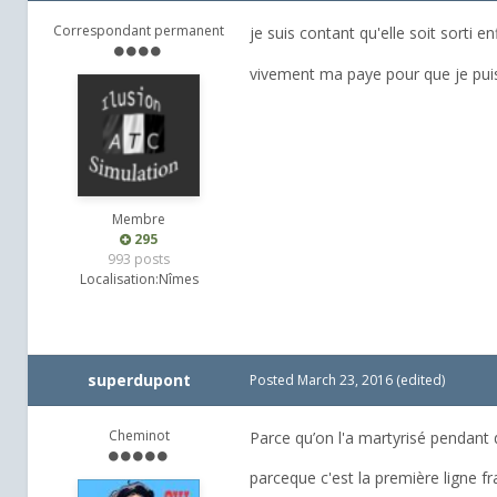
Correspondant permanent
je suis contant qu'elle soit sorti en
vivement ma paye pour que je puiss
Membre
295
993 posts
Localisation:
Nîmes
superdupont
Posted
March 23, 2016
(edited)
Cheminot
Parce qu’on l'a martyrisé pendant 
parceque c'est la première ligne f