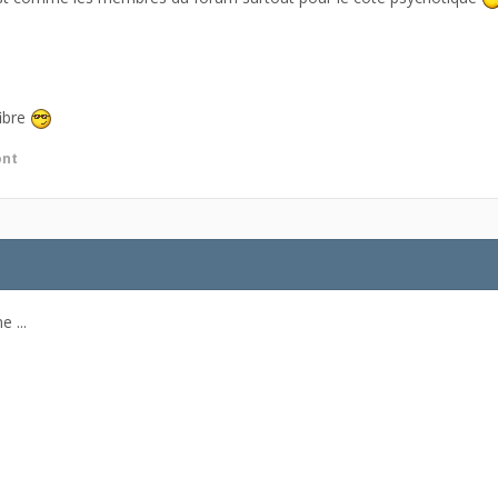
fibre
ont
 ...