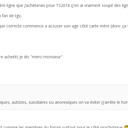
ère ligne que j’achèterais pour TS2016 (j'en ai vraiment soupé des lig
n fan de tgv,
 que correcte commence a accuser son age côté carte mère (donc ça 
ore acheté) je dis "merci monsieur"
ques, autistes, suicidaires ou anorexiques on va éviter (j'arrête le ho
c'est comme les membres du forum surtout pour le côté psychotique