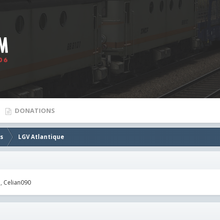
DONATIONS
es
LGV Atlantique
e
Celian090