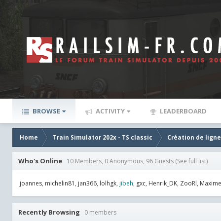
BROWSE
ACTIVITY
LEADERBOARD
Home
Train Simulator 202x - TS classic
Création de lign
Who's Online
10 Members, 0 Anonymous, 96 Guests
(See full list)
joannes
michelin81
jan366
lolhgk
jibeh
gxc
Henrik_DK
ZooRl
Maxim
Recently Browsing
0 members