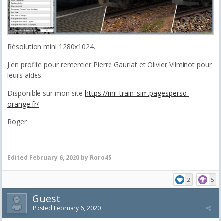
Résolution mini 1280x1024.
J'en profite pour remercier Pierre Gauriat et Olivier Vilminot pour
leurs aides.
Disponible sur mon site
https://mr_train_sim.pagesperso-
orange.fr/
Roger
Edited
February 6, 2020
by Roro45
2
5
Guest
Posted
February 6, 2020