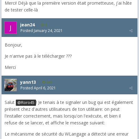
Merci! Déjà que la première version était prometteuse, j'ai hâte
de tester celle-là
jean24
9
Posted
January 24, 2021
Bonjour,
Je n'arrive pas à le télécharger ???
Merci
yann13
950
Posted
April 6, 2021
Salut
! Je tenais à te signaler un bug qui est également
@Roro45
présent chez d'autres utilisateurs de ton utilitaire: on peut
l'installer correctement, mais lorsqu'on l'exécute, et bien il
refuse de se lancer, et affiche le message suivant:
Le mécanisme de sécurité du WLangage a détecté une erreur