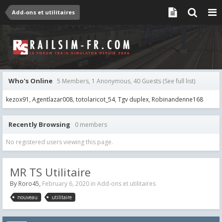
Add-ons et utilitaires
Who's Online
5 Members, 1 Anonymous, 40 Guests
(See full list)
kezox91
Agentlazar008
totolaricot_54
Tgv duplex
Robinandenne168
Recently Browsing
0 members
No registered users viewing this page.
MR TS Utilitaire
By
Roro45
,
February 6, 2020
in
Add-ons et utilitaires
nouveau
utilitaire