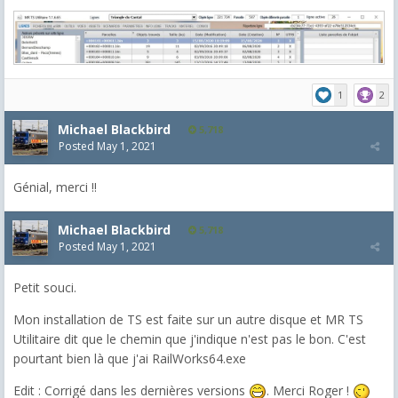
1
2
Michael Blackbird
5,718
Posted
May 1, 2021
Génial, merci !!
Michael Blackbird
5,718
Posted
May 1, 2021
Petit souci.
Mon installation de TS est faite sur un autre disque et MR TS
Utilitaire dit que le chemin que j'indique n'est pas le bon. C'est
pourtant bien là que j'ai RailWorks64.exe
Edit : Corrigé dans les dernières versions
. Merci Roger !