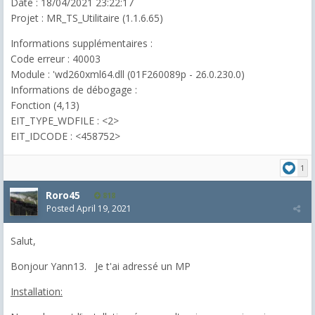
Date : 18/04/2021 23:22:17
Projet : MR_TS_Utilitaire (1.1.6.65)
Informations supplémentaires :
Code erreur : 40003
Module : 'wd260xml64.dll (01F260089p - 26.0.230.0)
Informations de débogage :
Fonction (4,13)
EIT_TYPE_WDFILE : <2>
EIT_IDCODE : <458752>
1
Roro45
818
Posted
April 19, 2021
Salut,
Bonjour Yann13. Je t'ai adressé un MP
Installation: