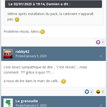
Le 02/01/2023 à 19:14, Damien a dit :
Même après installation du pack, la caténaire n'apparaît
pas.
Problème résolu. Merci.
1
rabby62
8,454
Posted
January 5, 2023
c'est assez sympathique de dire , "c'est résolu".....mais
comment ??? grâce à quoi ???.....
à nous de lire dans le marc de café.....
2
3
La grenouille
3,271
Posted
January 5, 2023