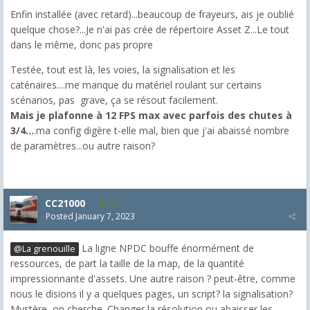
Enfin installée (avec retard)...beaucoup de frayeurs, ais je oublié
quelque chose?...Je n'ai pas crée de répertoire Asset Z...Le tout
dans le même, donc pas propre
Testée, tout est là, les voies, la signalisation et les
caténaires....me manque du matériel roulant sur certains
scénarios, pas grave, ça se résout facilement.
Mais je plafonne à 12 FPS max avec parfois des chutes à
3/4...
.ma config digère t-elle mal, bien que j'ai abaissé nombre
de paramètres...ou autre raison?
CC21000
608
Posted
January 7, 2023
La ligne NPDC bouffe énormément de
@La grenouille
ressources, de part la taille de la map, de la quantité
impressionnante d'assets. Une autre raison ? peut-être, comme
nous le disions il y a quelques pages, un script? la signalisation?
Mystère, on cherche. Changer la résolution ou abaisser les