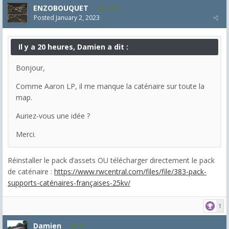
ENZOBOUQUET
4,104
Posted
January 2, 2023
Il y a 20 heures, Damien a dit :
Bonjour,
Comme Aaron LP, il me manque la caténaire sur toute la
map.
Auriez-vous une idée ?
Merci.
Réinstaller le pack d’assets OU télécharger directement le pack
de caténaire :
https://www.rwcentral.com/files/file/383-pack-
supports-caténaires-françaises-25kv/
1
Damien
14