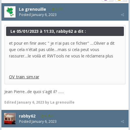
La grenouille
3,271
Posted
January 6, 2023
Le 05/01/2023 à 11:33, rabby62 a dit :
et pour en finir avec " je n'ai pas ce fichier" ....Olivier a dit
que cela n'était pas utile....mais si cela peut vous
rassurer....le voilà et RWTools ne vous le réclamera plus
OV_train_sim.rar
Jean Pierre...de quoi s'agit il? .......
Edited
January 6, 2023
by La grenouille
rabby62
8,454
Posted
January 6, 2023