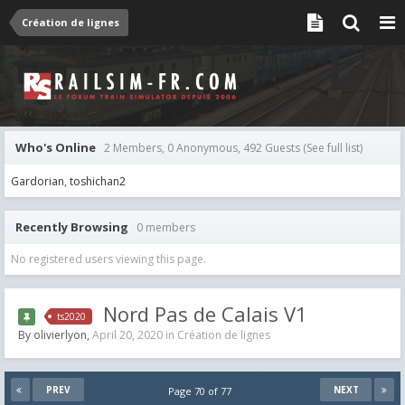
Création de lignes
Who's Online
2 Members, 0 Anonymous, 492 Guests
(See full list)
Gardorian
toshichan2
Recently Browsing
0 members
No registered users viewing this page.
Nord Pas de Calais V1
ts2020
By
olivierlyon
,
April 20, 2020
in
Création de lignes
PREV
NEXT
Page 70 of 77