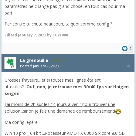
paramètres ne change pas grand chose, en tout cas pour ma
part.
Par contre tu chute beaucoup, ta quoi comme config ?
Edited
January 7, 2023
by CC21000
2
La grenouille
3,271
Posted
January 7, 2023
Grosses frayeurs....et si toutes mes lignes étaient
atteintes?...
Ouf, non, je retrouve mes 30/40 fps sur Haigen
seigen!
J'ai moins de 2h sur les 14 jours à venir pour trouver une
solution...sinon je fais une demande de remboursement!
Ma config légère:
Win 10 pro _ 64 bit ...Pocesseur AMD FX 6300 Six core 8.0 GB