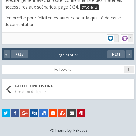
téléchargement avec la route, contient la liste des matériels
nécessaires aux scénarios, page 8/34.
.
@voie12
J'en profite pour féliciter les auteurs pour la qualité de cette
documentation.
6
1
PREV
NEXT
Page 70 of 77
Followers
41
GO TO TOPIC LISTING
Création de lignes
IPS Theme
by
IPSFocus