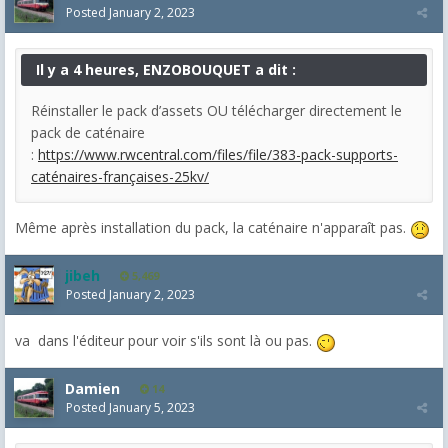
Posted
January 2, 2023
Il y a 4 heures, ENZOBOUQUET a dit :
Réinstaller le pack d’assets OU télécharger directement le
pack de caténaire
:
https://www.rwcentral.com/files/file/383-pack-supports-
caténaires-françaises-25kv/
Même après installation du pack, la caténaire n'apparaît pas.
jibeh
5,469
Posted
January 2, 2023
va dans l'éditeur pour voir s'ils sont là ou pas.
Damien
14
Posted
January 5, 2023