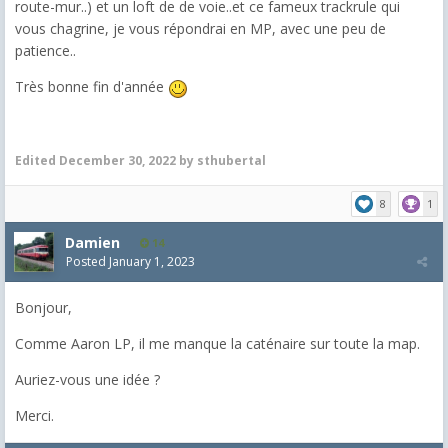
route-mur..) et un loft de de voie..et ce fameux trackrule qui
vous chagrine, je vous répondrai en MP, avec une peu de
patience..
Très bonne fin d'année
Edited
December 30, 2022
by sthubertal
8
1
Damien
14
Posted
January 1, 2023
Bonjour,
Comme Aaron LP, il me manque la caténaire sur toute la map.
Auriez-vous une idée ?
Merci.