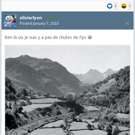
5
1
olivierlyon
3,489
Posted
January 7, 2023
Ben là où je suis y a pas de chutes de Fps 😂