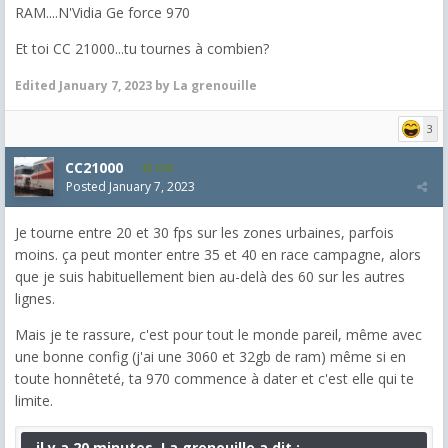
RAM....N'Vidia Ge force 970
Et toi CC 21000...tu tournes à combien?
Edited
January 7, 2023
by La grenouille
3
CC21000
608
Posted
January 7, 2023
Je tourne entre 20 et 30 fps sur les zones urbaines, parfois
moins. ça peut monter entre 35 et 40 en race campagne, alors
que je suis habituellement bien au-delà des 60 sur les autres
lignes.
Mais je te rassure, c'est pour tout le monde pareil, même avec
une bonne config (j'ai une 3060 et 32gb de ram) même si en
toute honnêteté, ta 970 commence à dater et c'est elle qui te
limite.
il y a 20 minutes, La grenouille a dit :