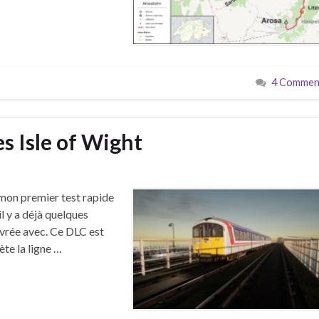
4 Comment
 Isle of Wight
 mon premier test rapide
il y a déjà quelques
livrée avec. Ce DLC est
te la ligne …