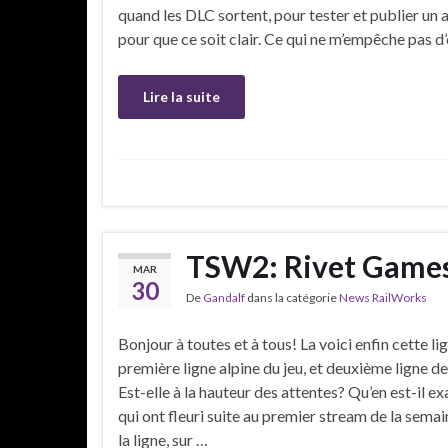
quand les DLC sortent, pour tester et publier un art
pour que ce soit clair. Ce qui ne m’empêche pas d’
Lire la suite
TSW2: Rivet Games
MAR
30
De
Gandalf
dans la catégorie
News RailWorks
Bonjour à toutes et à tous! La voici enfin cette li
première ligne alpine du jeu, et deuxième ligne 
Est-elle à la hauteur des attentes? Qu’en est-il e
qui ont fleuri suite au premier stream de la semain
la ligne, sur …