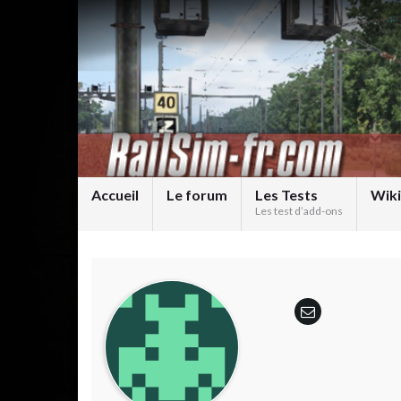
Accueil
Le forum
Les Tests
Wiki
Les test d’add-ons