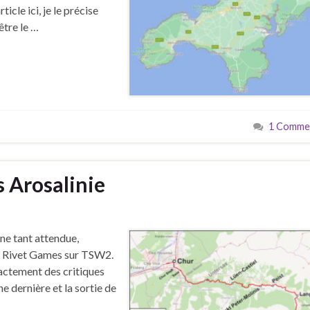
icle ici, je le précise
être le …
1 Commen
 Arosalinie
gne tant attendue,
de Rivet Games sur TSW2.
xactement des critiques
e dernière et la sortie de