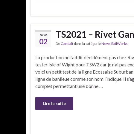
TS2021 – Rivet Ga
NOV
02
De
Gandalf
dans la catégorie
News RailWorks
La production ne faiblit décidément pas chez Rive
tester Isle of Wight pour TSW2 car je n’ai pas enc
voici un petit test de la ligne Ecossaise Suburb
ligne de banlieue comme son nom l’indique. Il s’ag
complet permettant une bonne …
Lire la suite