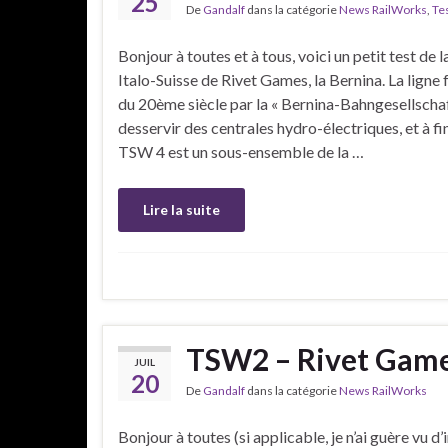
25
De
Gandalf
dans la catégorie
News RailWorks
,
Te
Bonjour à toutes et à tous, voici un petit test de 
Italo-Suisse de Rivet Games, la Bernina. La ligne 
du 20ème siècle par la « Bernina-Bahngesellschaft
desservir des centrales hydro-électriques, et à fin
TSW 4 est un sous-ensemble de la …
Lire la suite
TSW2 – Rivet Games
JUIL
20
De
Gandalf
dans la catégorie
News RailWorks
Bonjour à toutes (si applicable, je n’ai guère vu d