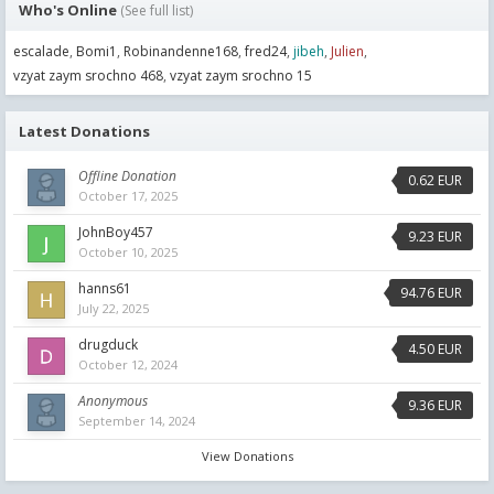
Who's Online
(See full list)
escalade
Bomi1
Robinandenne168
fred24
jibeh
Julien
vzyat zaym srochno 468
vzyat zaym srochno 15
Latest Donations
Offline Donation
0.62 EUR
October 17, 2025
JohnBoy457
9.23 EUR
October 10, 2025
hanns61
94.76 EUR
July 22, 2025
drugduck
4.50 EUR
October 12, 2024
Anonymous
9.36 EUR
September 14, 2024
View Donations