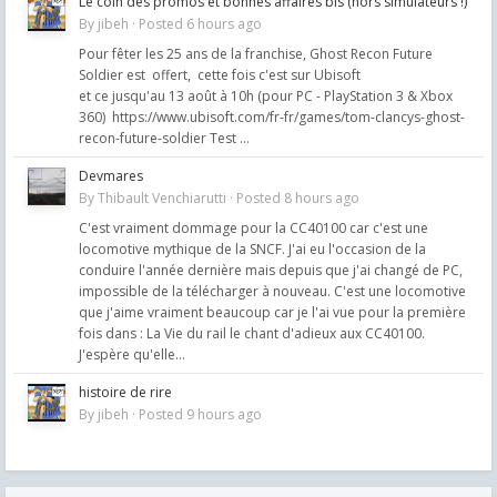
Le coin des promos et bonnes affaires bis (hors simulateurs !)
By
jibeh
·
Posted
6 hours ago
Pour fêter les 25 ans de la franchise, Ghost Recon Future
Soldier est offert, cette fois c'est sur Ubisoft
et ce jusqu'au 13 août à 10h (pour PC - PlayStation 3 & Xbox
360) https://www.ubisoft.com/fr-fr/games/tom-clancys-ghost-
recon-future-soldier Test ...
Devmares
By
Thibault Venchiarutti
·
Posted
8 hours ago
C'est vraiment dommage pour la CC40100 car c'est une
locomotive mythique de la SNCF. J'ai eu l'occasion de la
conduire l'année dernière mais depuis que j'ai changé de PC,
impossible de la télécharger à nouveau. C'est une locomotive
que j'aime vraiment beaucoup car je l'ai vue pour la première
fois dans : La Vie du rail le chant d'adieux aux CC40100.
J'espère qu'elle...
histoire de rire
By
jibeh
·
Posted
9 hours ago