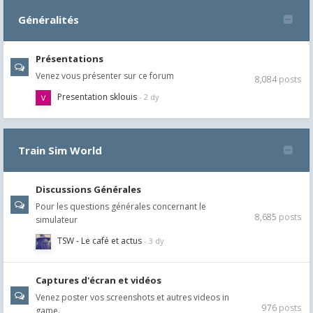
Généralités
Présentations
Venez vous présenter sur ce forum
8,084
posts
Presentation sklouis
Train Sim World
Discussions Générales
Pour les questions générales concernant le
8,685
posts
simulateur
TSW - Le café et actus
Captures d'écran et vidéos
Venez poster vos screenshots et autres videos in
976
posts
game.