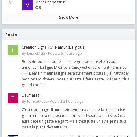
5
Marc Chabassier
5
Show More
Posts
Création Ligne 161 Namur (Belgique)
By
lenaick123
·
Posted
3 hours ago
Bonsoir tout le monde, J'ai une grande nouvelle à vous
annoncer La ligne L162 vers Ciney est entièrement Terminée
!!!!!!! Demain matin la ligne sera surement postée (j'ai rattraper
mon retard d'hier) Chose qui reste à faire Teste Scénario plus
grand chose !
Devmares
By
tomcat70cc
·
Posted
3 hours ago
C'est dommage. Il aurait été sympa que cette loco soit mise
gratuitement à disposition, après la disparition du site. Cela
aurait été un geste élégant. Mais c'est juste un avis, je ne suis
pas à la place des auteurs.