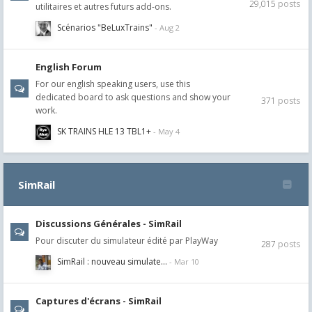
29,015
posts
utilitaires et autres futurs add-ons.
Scénarios "BeLuxTrains"
English Forum
For our english speaking users, use this
dedicated board to ask questions and show your
371
posts
work.
SK TRAINS HLE 13 TBL1+
SimRail
Discussions Générales - SimRail
Pour discuter du simulateur édité par PlayWay
287
posts
SimRail : nouveau simulate…
Captures d'écrans - SimRail