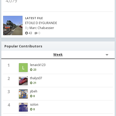
4,079
LATEST FILE
ETOILE D EYGURANDE
By
Marc Chabassier
43
0
Popular Contributors
Week
1
lenaick123
23
2
thalys07
21
3
jibeh
8
4
solon
8