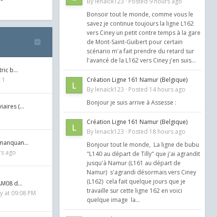
By
lenaick123
·
Posted
9 hours ago
5
Bonsoir tout le monde, comme vous le
savez je continue toujours la ligne L162
vers Ciney un petit contre temps à la gare
de Mont-Saint-Guibert pour certain
scénario m'a fait prendre du retard sur
l'avancé de la L162 vers Ciney j'en suis...
tric b…
 1
Création Ligne 161 Namur (Belgique)
By
lenaick123
·
Posted
14 hours ago
Bonjour je suis arrive à Assesse :
iaires (…
Création Ligne 161 Namur (Belgique)
By
lenaick123
·
Posted
18 hours ago
s manquan…
Bonjour tout le monde, La ligne de bubu
rs ago
"L140 au départ de Tilly" que j'ai agrandit
jusqu'à Namur (L161 au départ de
Namur) s'agrandi désormais vers Ciney
(L162) cela fait quelque jours que je
 AM08 d…
travaille sur cette ligne 162 en voici
 at 09:08 PM
quelque image la...