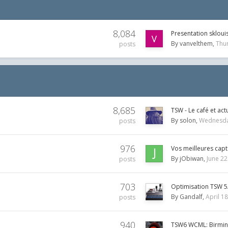
8,084
Presentation skloui
By
vanvelthem
Thu
posts
8,685
TSW - Le café et act
By
solon
Wednesda
posts
976
Vos meilleures cap
By
jObiwan
June 22
posts
703
Optimisation TSW 5
By
Gandalf
April 18
posts
940
TSW6 WCML: Birmin