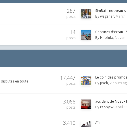
287
SimRail : nouveau s
By
wagener
March 
posts
14
Captures d'écran - 
By
Hifofufa
Novemb
posts
17,447
Le coin des promo
 discutez en toute
By
jibeh
2 hours a
posts
3,066
accident de Noeux 
By
rabby62
April 1
posts
3,410
Aïe