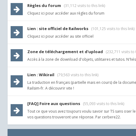
Règles du forum
(31,112 visits to this link)
Cliquez ici pour accéder aux règles du forum
Lien : site officiel de Railworks
(101,125 visits to this link)
Cliquez ici pour accéder au site officiel
Zone de téléchargement et d'upload
(232,711 visits to t
Accès à la zone de download d'objets, utilitaires et tutos. N'hé
Lien : Wikirail
(79,563 visits to this link)
La traduction en français (partielle mais en cours) de la docu
Railsim-fr. A découvrir vite !
[FAQ] Foire aux questions
(55,093 visits to this link)
Tout ce que vous avez toujours voulu savoir sur TS sans oser 
vos questions trouveront une réponse. Par cerbere22.