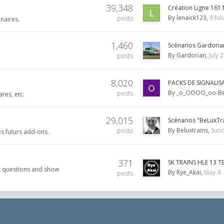
39,348
Création Ligne 161
By
lenaick123
9 ho
posts
naires.
1,460
Scénarios Gardoria
By
Gardorian
July 
posts
8,020
PACKS DE SIGNALI
By
_o_OOOO_oo-Be
posts
res, etc.
29,015
Scénarios "BeLuxTr
By
Beluxtrains
Sund
posts
res futurs add-ons.
371
SK TRAINS HLE 13 T
sk questions and show
By
Rye_Akai
May 4
posts