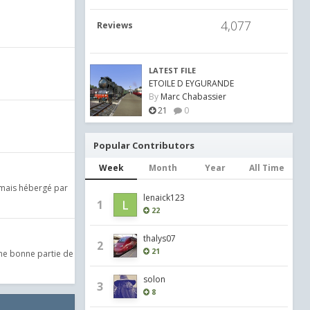
4,077
Reviews
LATEST FILE
ETOILE D EYGURANDE
By
Marc Chabassier
21
0
Popular Contributors
Week
Month
Year
All Time
ormais hébergé par
lenaick123
1
22
thalys07
2
21
Une bonne partie de
solon
3
8