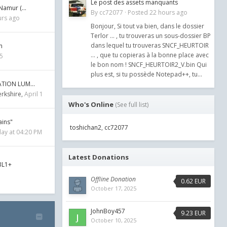
Le post des assets manquants
 Namur (…
By
cc72077
·
Posted
22 hours ago
urs ago
Bonjour, Si tout va bien, dans le dossier
Terlor ... , tu trouveras un sous-dossier BP
dans lequel tu trouveras SNCF_HEURTOIR
n
... , que tu copieras à la bonne place avec
25
le bon nom ! SNCF_HEURTOIR2_V.bin Qui
plus est, si tu possède Notepad++, tu...
SATION LUM…
rkshire
April 1
Who's Online
(See full list)
ains"
toshichan2
cc72077
ay at 04:20 PM
Latest Donations
BL1+
Offline Donation
0.62 EUR
October 17, 2025
JohnBoy457
9.23 EUR
October 10, 2025