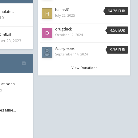
hanns61
94.76 EUR
imulate…
July 22, 2025
10
drugduck
4.50 EUR
SimRail
October 12, 2024
er 23, 2023
Anonymous
9.36 EUR
September 14, 2024
View Donations
s et bonn…
go
les Mine…
1