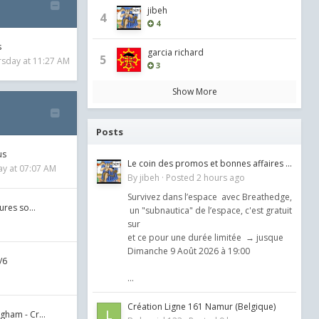
jibeh
4
4
s
garcia richard
5
rsday at 11:27 AM
3
Show More
Posts
us
Le coin des promos et bonnes affaires bis (hors simulateurs !)
y at 07:07 AM
By
jibeh
·
Posted
2 hours ago
Survivez dans l’espace avec Breathedge,
tures so…
un "subnautica" de l’espace, c'est gratuit
sur
et ce pour une durée limitée → jusque
Dimanche 9 Août 2026 à 19:00
/6
...
Création Ligne 161 Namur (Belgique)
gham - Cr…