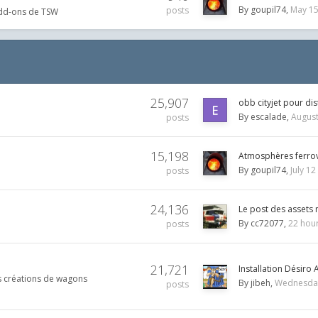
By
goupil74
May 1
posts
s add-ons de TSW
25,907
obb cityjet pour dis
By
escalade
August
posts
15,198
Atmosphères ferrov
By
goupil74
July 12
posts
24,136
Le post des asset
By
cc72077
22 hou
posts
21,721
Installation Désiro
s créations de wagons
By
jibeh
Wednesday
posts