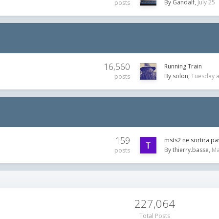
By
Gandalf
July 25
posts
16,560
Running Train
By
solon
Tuesday a
posts
159
msts2 ne sortira pa
By
thierry.basse
Ma
posts
227,064
Total Posts