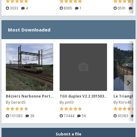
3033
4
8065
1
6591
2
Most Downloaded
Béziers Narbonne Port la Nouvelle V2014 (2019)
TGV duplex V2.2 20150302
Le Triangle
By
GerardS
By
pml3
By
Roro45
101083
38
73444
56
43383
Submit a file