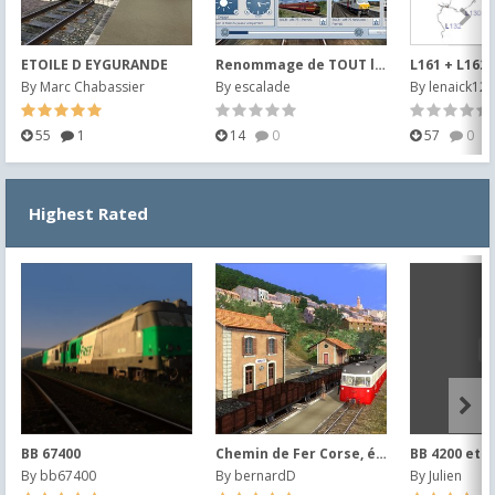
ETOILE D EYGURANDE
Renommage de TOUT le matériel SNCB et images
By
Marc Chabassier
By
escalade
By
lenaick123
55
1
14
0
57
0
Highest Rated
BB 67400
Chemin de Fer Corse, époque 1953
BB 4200 et 4
By
bb67400
By
bernardD
By
Julien